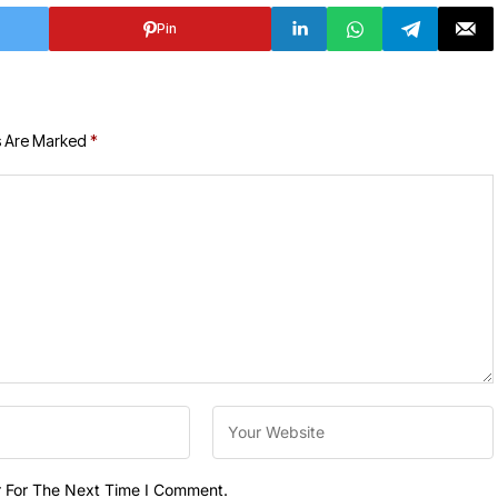
Pin
s Are Marked
*
r For The Next Time I Comment.