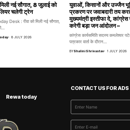
 मिली नई सौगात, 8 जुलाई को
युवाओं, किसानों और उज्जैन भू
ालियर चलेगी ट्रेन
प्रकरण पर जवाबदारी तय करते
मुख्यमंत्री इस्तीफा दे, कांग्रेस
ay Desk : रीवा को मिली नई सौगात,
करेगी बड़ा जन आंदोलन –
...
कांग्रेस कार्यसमिति सदस्य कमलेश्वर पटेल 
oday
8 JULY 2026
पत्रकार वार्ता के दौरान...
BY
Shalini Shrivastav
1 JULY 2026
CONTACT US FOR ADS
Rewa today