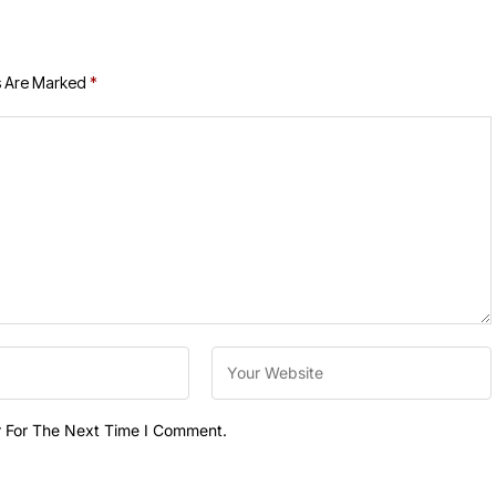
s Are Marked
*
r For The Next Time I Comment.