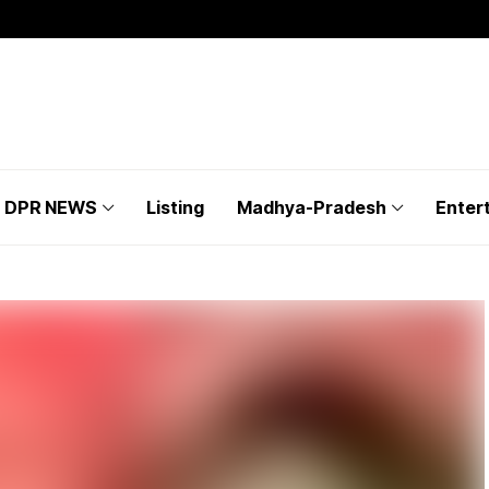
DPR NEWS
Listing
Madhya-Pradesh
Enter