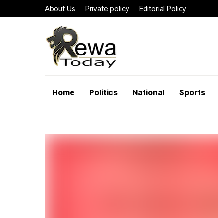
About Us
Private policy
Editorial Policy
Home
Politics
National
Sports