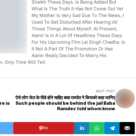
Shaikh These Days. Is Being Added But
What Is The Truth It Has Not Come Out Yet
My Mother Is Very Sad Due To The News, I
Used To Get Disturbed After Hearing All
Those Things About Myself. At Present,
Aamir Is In A Lot Of Headlines These Days
For His Upcoming Film Lal Singh Chadha. Is
It Not A Part Of The Promotion Or Has
Aamir Really Decided To Marry His
, Only Time Will Tell.
NEXT POST
ऐसे लोग जेल के पीछे होने चाहिए बाबा रामदेव ने किसको कहा जानिए
re is
Such people should be behind the jail Baba
Ramdev told whom know
Pin