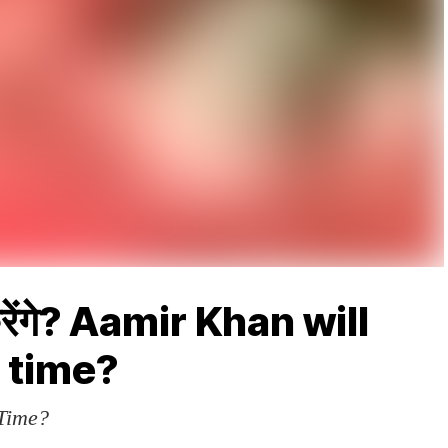
रेंगे? Aamir Khan will
d time?
Time?