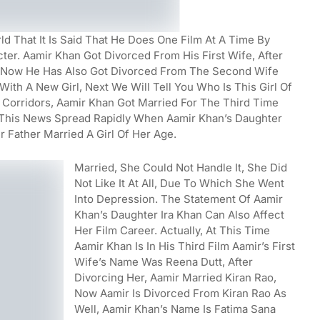
d That It Is Said That He Does One Film At A Time By
er. Aamir Khan Got Divorced From His First Wife, After
, Now He Has Also Got Divorced From The Second Wife
With A New Girl, Next We Will Tell You Who Is This Girl Of
e Corridors, Aamir Khan Got Married For The Third Time
, This News Spread Rapidly When Aamir Khan’s Daughter
r Father Married A Girl Of Her Age.
Married, She Could Not Handle It, She Did
Not Like It At All, Due To Which She Went
Into Depression. The Statement Of Aamir
Khan’s Daughter Ira Khan Can Also Affect
Her Film Career. Actually, At This Time
Aamir Khan Is In His Third Film Aamir’s First
Wife’s Name Was Reena Dutt, After
Divorcing Her, Aamir Married Kiran Rao,
Now Aamir Is Divorced From Kiran Rao As
Well, Aamir Khan’s Name Is Fatima Sana