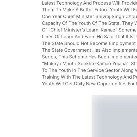
Latest Technology And Process Will Provide
Them To Make A Better Future Youth Will E
One Year Chief Minister Shivraj Singh Cho
Capacity Of The Youth Of The State, They W
Of “Chief Minister’s Learn-Kamao” Scheme
Lines Of Learn And Earn. He Said That It I
The State Should Not Become Employment 
The State Government Has Also Implemente
Series, This Scheme Has Been Implemented,
“Mukhya Mantri Seekho-Kamao Yojana”, Stip
To The Youth In The Service Sector Along Wi
Training With The Latest Technology And P
Youth Will Get Daily New Opportunities Fo