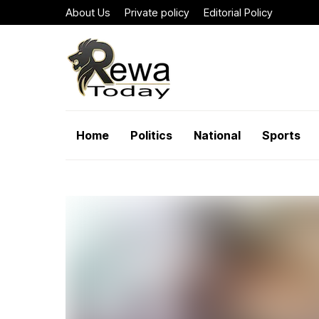
About Us
Private policy
Editorial Policy
Home
Politics
National
Sports