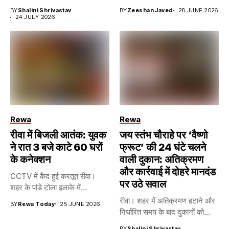
BY
Shalini Shrivastav
BY
Zeeshan Javed
28 JUNE 2026
24 JULY 2026
Rewa
Rewa
रीवा में बिजली आतंक: युवक
जय स्तंभ चौराहे पर ‘वैष्णो
ने रात 3 बजे काटे 60 घरों
फ्रूट’ की 24 घंटे चलने
के कनेक्शन
वाली दुकान: अतिक्रमण
और कार्रवाई में दोहरे मानदंड
CCTV में कैद हुई करतूत रीवा।
पर उठे सवाल
शहर के पांडे टोला इलाके में...
रीवा। शहर में अतिक्रमण हटाने और
BY
Rewa Today
25 JUNE 2026
निर्धारित समय के बाद दुकानों को...
BY
Shalini Shrivastav