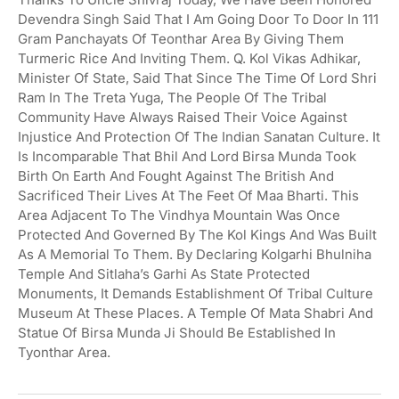
Devendra Singh Said That I Am Going Door To Door In 111
Gram Panchayats Of Teonthar Area By Giving Them
Turmeric Rice And Inviting Them. Q. Kol Vikas Adhikar,
Minister Of State, Said That Since The Time Of Lord Shri
Ram In The Treta Yuga, The People Of The Tribal
Community Have Always Raised Their Voice Against
Injustice And Protection Of The Indian Sanatan Culture. It
Is Incomparable That Bhil And Lord Birsa Munda Took
Birth On Earth And Fought Against The British And
Sacrificed Their Lives At The Feet Of Maa Bharti. This
Area Adjacent To The Vindhya Mountain Was Once
Protected And Governed By The Kol Kings And Was Built
As A Memorial To Them. By Declaring Kolgarhi Bhulniha
Temple And Sitlaha’s Garhi As State Protected
Monuments, It Demands Establishment Of Tribal Culture
Museum At These Places. A Temple Of Mata Shabri And
Statue Of Birsa Munda Ji Should Be Established In
Tyonthar Area.