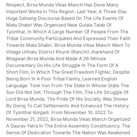
Respect, Birsa Munda Vikas Manch Has Done Many
Important Works In This Region. Last Year, A Three-Day
Huge Satsang Discourse Based On The Life Events Of
Mata Shabri Was Organized Near Gulala Talab Of
Tyonthar, In Which A Large Number Of People From The
Tribal Community Participated And Expressed Their Faith
Towards Mata Shabri. Birsa Munda Vikas Manch Went To
Village Ulihatu District Khunti (Ranchi) Jharkhand Of
Bhagwan Birsa Munda And Made A 26-Minute
Documentary On His Life Struggle In The Form Of A
Short Film, In Which The Great Freedom Fighter, Despite
Being Born In A Poor Tribal Family, Learned English
Language. Took Iron From The State In Whose State The
Sun Did Not Set. Through The Film, The Life Struggle Of
Lord Birsa Munda, The Pride Of His Society, Was Shown
By Going To Call Settlements And Enhanced The History
Of Tyonthar Kolgadi. From November 10, 2022 To
November 21, 2022, Birsa Munda Vikas Manch Organized
A Gaurav Yatra In The Entire Assembly Constituency. The
Sense Of Dedication Towards The Nation Was Awakened