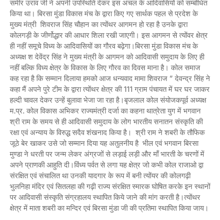
समीर उरांव जी ने अपनी उपस्थिति देकर इस अंचल के आदिवासियों को सम्बोधित
किया था। बिरसा मुंडा विकास मंच के द्वारा किए गए सार्थक पहल से प्रदेश के
मुख्य मंत्री शिवराज सिंह चौहान का त्योंथर आगमन हो रहा है उनके द्वारा
कोलगड़ी के जीर्णोद्धार की आधार शिला रखी जाएगी। इस आगमन से त्योंवर क्षेत्र
ही नहीं समूचे विध्य के आदिवासियों का गौरव बढ़ेगा।बिरसा मुंडा विकास मंच के
अध्यक्ष श देवेंद्र सिंह ने मुख्य मंत्री के आगमन को आदिवासी समुदाय के लिए ही
नहीं बल्कि विध्य क्षेत्र के विकास के लिए गौरव का दिवस माना है। कोल समाज
कह रहा है कि सम्मान दिलाया हमको आज धन्यवाद मामा शिवराज ” देवन्द्र सिंह ने
कहा मैं अपने पुरे टीम के द्वारा त्योंथर क्षेत्र की 111 ग्राम पंचायत में घर घर जाकर
हल्दी चावल देकर उन्हें बुलावा भेजा जा रहा है।बृजलाल कोल संयोजकपूर्व अध्यक्ष
म.प्र. कोल विकास अभिकर राज्यमंत्री दर्जा का कहना थात्रेता युग में भगवान
श्री राम के समय से ही आदिवासी समुदाय के लोग भारतीय सनातन संस्कृति की
रक्षा एवं अन्याय के विरुद्ध सदैव शंखनाद किया है। श्री राम ने शबरी के तौफिक
जूठे बेर खाकर उसे जो सम्मान दिया यह अतुलनीय है भील एवं भगवान बिरसा
मुण्डा ने धरती पर जन्म लेकर अंग्रजों से लड़ाई लड़ी और माँ भारती के चरणों में
अपने प्राणकी आहुति दी।विंध्य पर्वत से लगा यह क्षेत्र जो कभी कोल राजाओ द्वा
संरक्षित एवं संचालित था उनकी यादगार के रूप में बनी त्योंयर की कोलगढ़ी
भुलनिहा मंदिर एवं सितलहा की गढ़ी राज्य संरक्षित स्मारक घोषित करके इन स्थानों
पर आदिवासी संस्कृति संग्रहालय स्थापित किये जाने की मांग करती है।त्योंथर
क्षेत्र में माता शबरी का मन्दिर एवं बिरसा मुंडा जी की प्रतिमा स्थापित किया जाय।