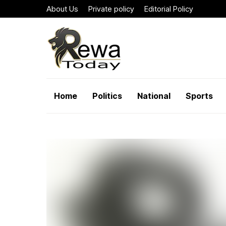
About Us
Private policy
Editorial Policy
Home
Politics
National
Sports