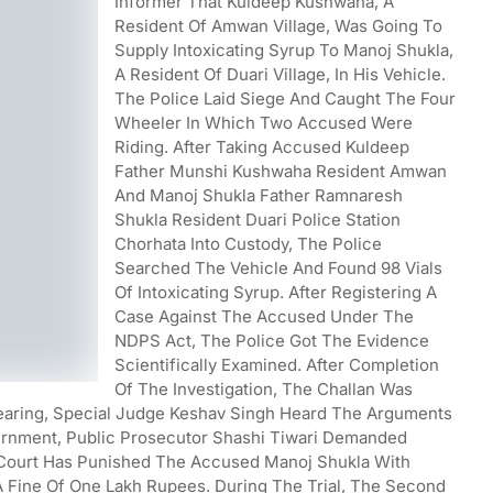
Informer That Kuldeep Kushwaha, A
Resident Of Amwan Village, Was Going To
Supply Intoxicating Syrup To Manoj Shukla,
A Resident Of Duari Village, In His Vehicle.
The Police Laid Siege And Caught The Four
Wheeler In Which Two Accused Were
Riding. After Taking Accused Kuldeep
Father Munshi Kushwaha Resident Amwan
And Manoj Shukla Father Ramnaresh
Shukla Resident Duari Police Station
Chorhata Into Custody, The Police
Searched The Vehicle And Found 98 Vials
Of Intoxicating Syrup. After Registering A
Case Against The Accused Under The
NDPS Act, The Police Got The Evidence
Scientifically Examined. After Completion
Of The Investigation, The Challan Was
earing, Special Judge Keshav Singh Heard The Arguments
ernment, Public Prosecutor Shashi Tiwari Demanded
Court Has Punished The Accused Manoj Shukla With
 Fine Of One Lakh Rupees. During The Trial, The Second