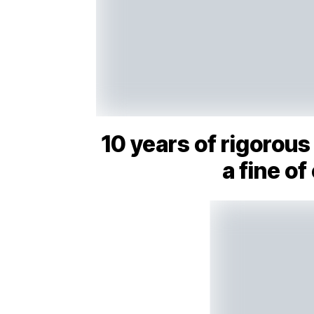
10 years of rigorou
a fine o