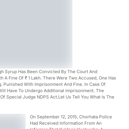
ugh Syrup Has Been Convicted By The Court And
th A Fine Of ₹ 1 Lakh. There Were Two Accused, One Has
g. Punished With Imprisonment And Fine. In Case Of
Will Have To Undergo Additional Imprisonment. The
Of Special Judge NDPS Act.Let Us Tell You What Is The
On September 12, 2015, Chorhata Police
Had Received Information From An