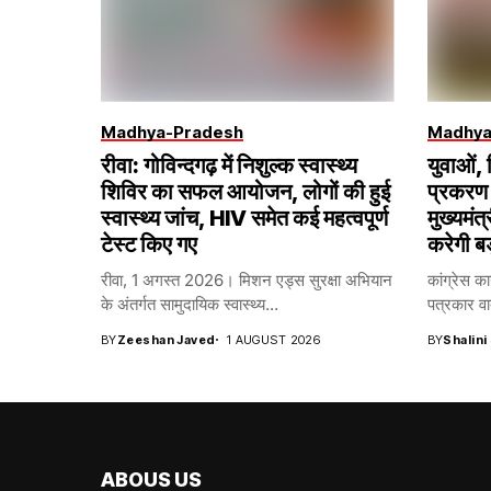
Madhya-Pradesh
Madhya
रीवा: गोविन्दगढ़ में निशुल्क स्वास्थ्य
युवाओं,
शिविर का सफल आयोजन, लोगों की हुई
प्रकरण 
स्वास्थ्य जांच, HIV समेत कई महत्वपूर्ण
मुख्यमंत्
टेस्ट किए गए
करेगी ब
रीवा, 1 अगस्त 2026। मिशन एड्स सुरक्षा अभियान
कांग्रेस का
के अंतर्गत सामुदायिक स्वास्थ्य...
पत्रकार वार
BY
Zeeshan Javed
1 AUGUST 2026
BY
Shalini
ABOUS US