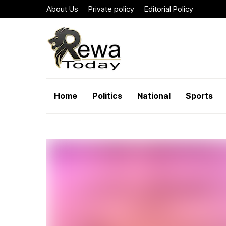
About Us
Private policy
Editorial Policy
Home
Politics
National
Sports