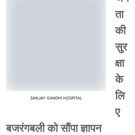
ता
की
सुर
क्षा
के
लि
SANJAY GANDHI HOSPITAL
ए
बजरंगबली को सौंपा ज्ञापन