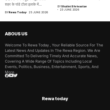
शहर के पांडे टोला इलाके में...
BY
Shalini Shrivastav
23 JUNE 2026
BY
Rewa Today
25 JUNE 2026
ABOUS US
Welcome To Rewa Today , Your Reliable Source For The
Latest News And Updates In The Rewa Region. We Are
Committed To Delivering Timely And Accurate News,
Covering A Wide Range Of Topics Including Local
Events, Politics, Business, Entertainment, Sports, And
More.
Rewa today