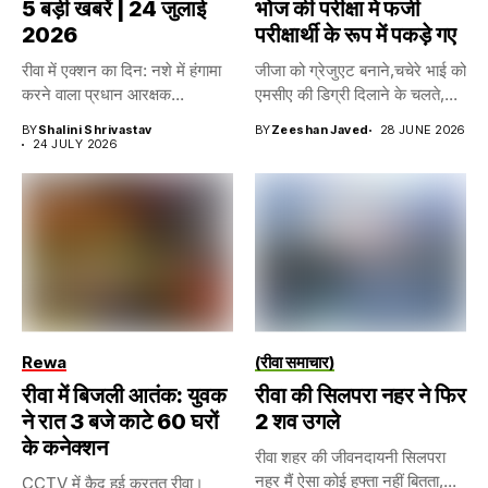
5 बड़ी खबरें | 24 जुलाई
भोज की परीक्षा मे फर्जी
2026
परीक्षार्थी के रूप में पकड़े गए
रीवा में एक्शन का दिन: नशे में हंगामा
जीजा को ग्रेजुएट बनाने,चचेरे भाई को
करने वाला प्रधान आरक्षक...
एमसीए की डिग्री दिलाने के चलते,...
BY
Shalini Shrivastav
BY
Zeeshan Javed
28 JUNE 2026
24 JULY 2026
Rewa
(रीवा समाचार)
रीवा में बिजली आतंक: युवक
रीवा की सिलपरा नहर ने फिर
ने रात 3 बजे काटे 60 घरों
2 शव उगले
के कनेक्शन
रीवा शहर की जीवनदायनी सिलपरा
नहर मैं ऐसा कोई हफ्ता नहीं बितता,...
CCTV में कैद हुई करतूत रीवा।