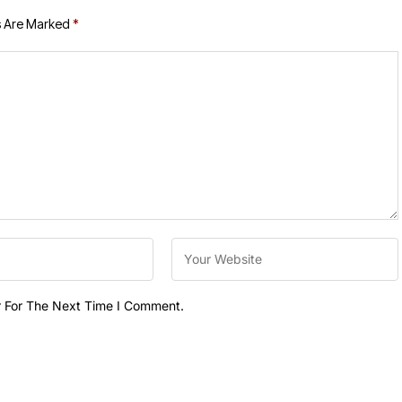
s Are Marked
*
r For The Next Time I Comment.