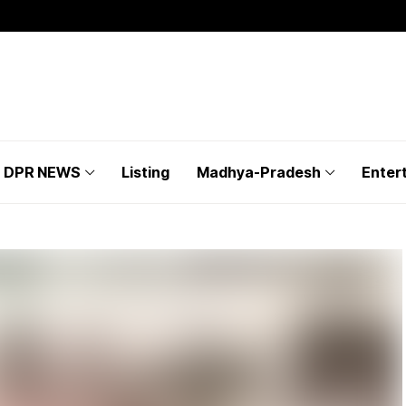
DPR NEWS
Listing
Madhya-Pradesh
Enter