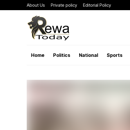
About Us
Private policy
Editorial Policy
Home
Politics
National
Sports