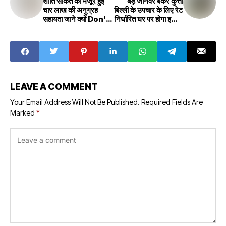
शांति साकेत को मंजूर हुई
बड़े जानवर बकरे कुत्ता
चार लाख की अनुग्रह
बिल्ली के उपचार के लिए रेट
सहायता जाने क्यों Don't
निर्धारित घर पर होगा इलाज
know why Shanti
जानिए कैसे Rate fixed
Saket got the
for the treatment
grant of four
of big animals,
lakhs
goats, dogs, cats,
treatment will be
done at home,
know how
LEAVE A COMMENT
Your Email Address Will Not Be Published.
Required Fields Are
Marked
*