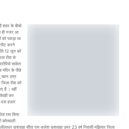
ै शहर के बीचो
ादा ही नजर आ
गों को पकड़ा था
ारपीट करने
ीते 12 जून को
ला रीवा से
 आरोपियो साकेत
 मंदिर के पीछे
ू खान उम्र
 जिला रीवा को
 हैं । वहीं
्यवाही कर
 -दस हज़ार
ता राम सिया
टी कोतवाली
धर कुशवाहा सीता राम कलेश कुशवाहा उम्र 23 वर्ष निवासी मझियार जिला