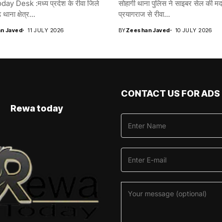
y Desk :मध्य प्रदेश के रीवा जिले
सोहागी थाना पुलिस ने साइबर सेल की मद
 थाना क्षेत्र...
प्रयागराज से रीवा...
n Javed
11 JULY 2026
BY
Zeeshan Javed
10 JULY 2026
CONTACT US FOR ADS
Rewa today