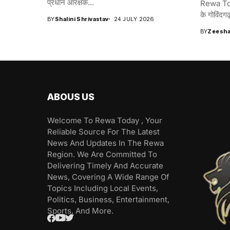
प्रधान आरक्षक...
Rewa Toda
के गोविंदगढ़
BY
Shalini Shrivastav
24 JULY 2026
BY
Zeesha
ABOUS US
Welcome To Rewa Today , Your
Reliable Source For The Latest
News And Updates In The Rewa
Region. We Are Committed To
Delivering Timely And Accurate
News, Covering A Wide Range Of
Topics Including Local Events,
Politics, Business, Entertainment,
Sports, And More.