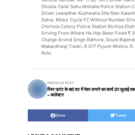
Dhobia Tanki Sahu Mohalla Police Station 
Driver Leeladhar Kushwaha Sita Ram Kalesh
Satna. Motor Cycle FZ Without Number Driv
Chirhula Colony Police Station Bichiya Dis
Driving From Where He Has Been Fined ₹ 30
Charge Arvind Singh Rathore, Souni Rajend
Makardhwaj Tiwari, R 577 Piyush Mishra, R.
Role.
PREVIOUS POST
रिवर फ्रंट के बाएं तट में पेवर लगाने का कार्य 31 जुलाई तक 
– कलेक्टर
Share
Tweet