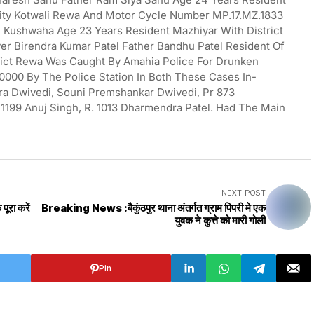
City Kotwali Rewa And Motor Cycle Number MP.17.MZ.1833
 Kushwaha Age 23 Years Resident Mazhiyar With District
er Birendra Kumar Patel Father Bandhu Patel Resident Of
trict Rewa Was Caught By Amahia Police For Drunken
000 By The Police Station In Both These Cases In-
ra Dwivedi, Souni Premshankar Dwivedi, Pr 873
 1199 Anuj Singh, R. 1013 Dharmendra Patel. Had The Main
NEXT POST
पूरा करें
Breaking News :बैकुंठपुर थाना अंतर्गत ग्राम पिपरी मे एक
युवक ने कुत्ते को मारी गोली
Pin