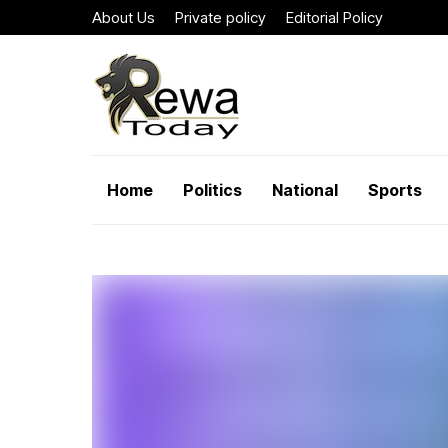
About Us
Private policy
Editorial Policy
Home
Politics
National
Sports