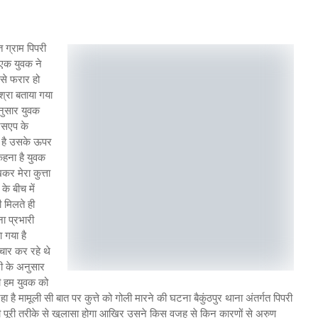
गत ग्राम पिपरी
एक युवक ने
 से फरार हो
िश्रा बताया गया
 अनुसार युवक
ट्सएप के
का है उसके ऊपर
 कहना है युवक
कर मेरा कुत्ता
े बीच में
ी मिलते ही
ा प्रभारी
ा गया है
ार कर रहे थे
ी के अनुसार
ी हम युवक को
 है मामूली सी बात पर कुत्ते को गोली मारने की घटना बैकुंठपुर थाना अंतर्गत पिपरी
 ही पूरी तरीके से खुलासा होगा आखिर उसने किस वजह से किन कारणों से अरुण