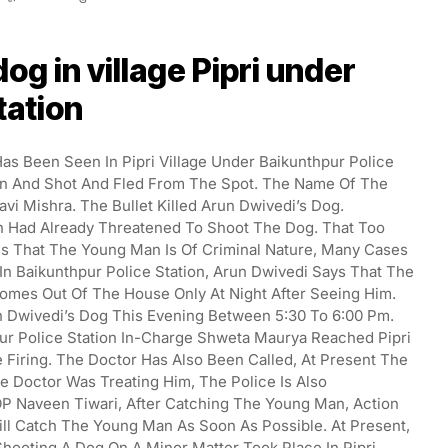
og in village Pipri under
tation
as Been Seen In Pipri Village Under Baikunthpur Police
Gun And Shot And Fled From The Spot. The Name Of The
vi Mishra. The Bullet Killed Arun Dwivedi’s Dog.
 Had Already Threatened To Shoot The Dog. That Too
s That The Young Man Is Of Criminal Nature, Many Cases
n Baikunthpur Police Station, Arun Dwivedi Says That The
omes Out Of The House Only At Night After Seeing Him.
 Dwivedi’s Dog This Evening Between 5:30 To 6:00 Pm.
ur Police Station In-Charge Shweta Maurya Reached Pipri
 Firing. The Doctor Has Also Been Called, At Present The
e Doctor Was Treating Him, The Police Is Also
OP Naveen Tiwari, After Catching The Young Man, Action
ll Catch The Young Man As Soon As Possible. At Present,
Shooting A Dog On A Minor Matter Took Place In Pipri