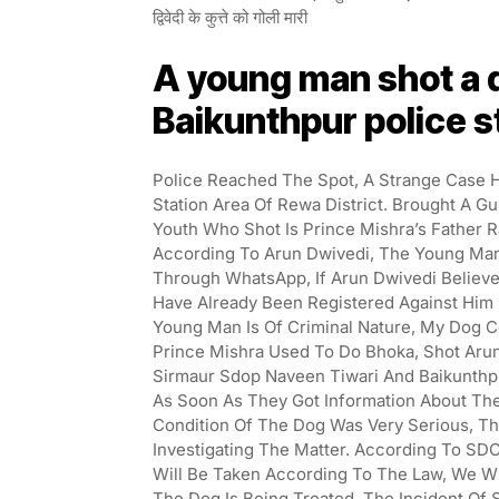
द्विवेदी के कुत्ते को गोली मारी
A young man shot a d
Baikunthpur police s
Police Reached The Spot, A Strange Case H
Station Area Of Rewa District. Brought A 
Youth Who Shot Is Prince Mishra’s Father Ra
According To Arun Dwivedi, The Young Man
Through WhatsApp, If Arun Dwivedi Believe
Have Already Been Registered Against Him I
Young Man Is Of Criminal Nature, My Dog C
Prince Mishra Used To Do Bhoka, Shot Arun
Sirmaur Sdop Naveen Tiwari And Baikunthp
As Soon As They Got Information About The
Condition Of The Dog Was Very Serious, Th
Investigating The Matter. According To SD
Will Be Taken According To The Law, We Wi
The Dog Is Being Treated, The Incident Of 