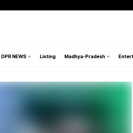
DPR NEWS
Listing
Madhya-Pradesh
Enter