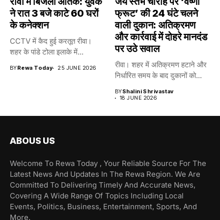
रीवा में बिजली आतंक: युवक
जय स्तंभ चौराहे पर ‘वैष्णो
ने रात 3 बजे काटे 60 घरों
फ्रूट’ की 24 घंटे चलने
के कनेक्शन
वाली दुकान: अतिक्रमण
और कार्रवाई में दोहरे मानदंड
CCTV में कैद हुई करतूत रीवा।
पर उठे सवाल
शहर के पांडे टोला इलाके में...
रीवा। शहर में अतिक्रमण हटाने और
BY
Rewa Today
25 JUNE 2026
निर्धारित समय के बाद दुकानों को...
BY
Shalini Shrivastav
18 JUNE 2026
ABOUS US
Welcome To Rewa Today , Your Reliable Source For The
Latest News And Updates In The Rewa Region. We Are
Committed To Delivering Timely And Accurate News,
Covering A Wide Range Of Topics Including Local
Events, Politics, Business, Entertainment, Sports, And
More.