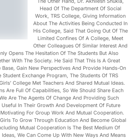
The Other Hand, Dr. Akhilesh Shukla,
Head Of The Department Of Social
Work, TRS College, Giving Information
About The Activities Being Conducted In
His College, Said That Going Out Of The
Limited Confines Of A College, Meet
Other Colleagues Of Similar Interest And
nly Opens The Hesitation Of The Students But Also
er With The Society. He Said That This Is A Great
 Base, Gain New Perspectives And Provide Hands-On
e Student Exchange Program, The Students Of TRS
Girls’ College Met Teachers And Shared Mutual Ideas.
ons Are Full Of Capabilities, So We Should Share Each
 We Are The Agents Of Change And Providing Such
e Useful In Their Growth And Development Of Future
 Motivating For Group Work And Mutual Cooperation.
 Girls To Grow Through Education And Become Global
 Including Mutual Cooperation Is The Best Medium Of
ing Ideas, We Can Come Up With New Ways And Means