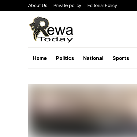
About Us
Private policy
Editorial Policy
Home
Politics
National
Sports