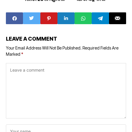
अति गंभीर घायल, 100
हत्या,लुट के इरादे से घर में
मीटर तक आग की छाई
घुसे थे बदमाश
लपटे
LEAVE A COMMENT
Your Email Address Will Not Be Published.
Required Fields Are
Marked
*