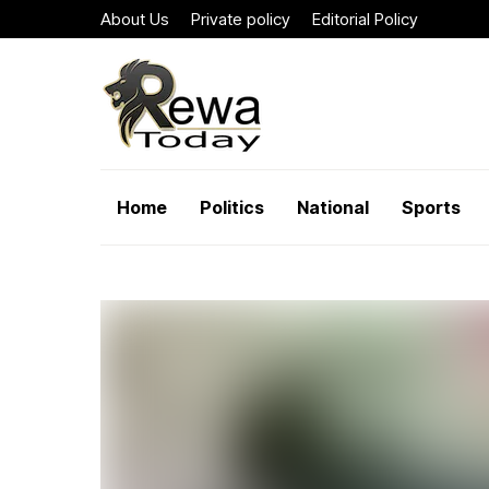
About Us
Private policy
Editorial Policy
Home
Politics
National
Sports