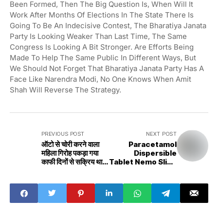
Been Formed, Then The Big Question Is, When Will It
Work After Months Of Elections In The State There Is
Going To Be An Indecisive Contest, The Bharatiya Janata
Party Is Looking Weaker Than Last Time, The Same
Congress Is Looking A Bit Stronger. Are Efforts Being
Made To Help The Same Public In Different Ways, But
We Should Not Forget That Bharatiya Janata Party Has A
Face Like Narendra Modi, No One Knows When Amit
Shah Will Reverse The Strategy.
PREVIOUS POST
NEXT POST
ऑटो से चोरी करने वाला
Paracetamol
महिला गिरोह पकड़ा गया
Dispersible
काफी दिनों से सक्रिय था
Tablet Nemo Slide
रीवा में Auto theft
Chlorpheniramin
female gang was
e Maleate
caught, was
Including 14
active for many
Drugs Banned
days in Rewa