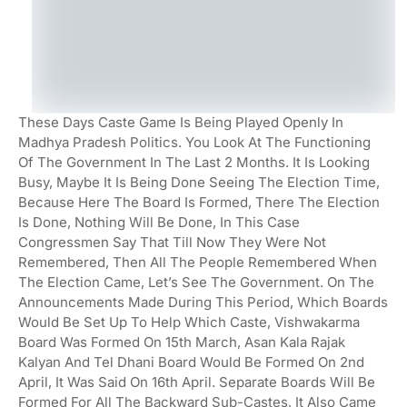
These Days Caste Game Is Being Played Openly In
Madhya Pradesh Politics. You Look At The Functioning
Of The Government In The Last 2 Months. It Is Looking
Busy, Maybe It Is Being Done Seeing The Election Time,
Because Here The Board Is Formed, There The Election
Is Done, Nothing Will Be Done, In This Case
Congressmen Say That Till Now They Were Not
Remembered, Then All The People Remembered When
The Election Came, Let’s See The Government. On The
Announcements Made During This Period, Which Boards
Would Be Set Up To Help Which Caste, Vishwakarma
Board Was Formed On 15th March, Asan Kala Rajak
Kalyan And Tel Dhani Board Would Be Formed On 2nd
April, It Was Said On 16th April. Separate Boards Will Be
Formed For All The Backward Sub-Castes, It Also Came