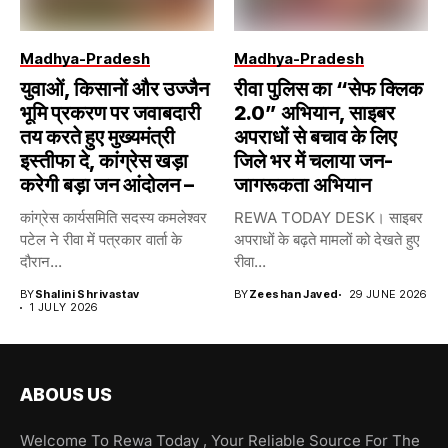
Madhya-Pradesh
Madhya-Pradesh
युवाओं, किसानों और उज्जैन
रीवा पुलिस का “सेफ क्लिक
भूमि प्रकरण पर जवाबदारी
2.0” अभियान, साइबर
तय करते हुए मुख्यमंत्री
अपराधों से बचाव के लिए
इस्तीफा दे, कांग्रेस खड़ा
जिले भर में चलाया जन-
करेगी बड़ा जन आंदोलन –
जागरूकता अभियान
कांग्रेस कार्यसमिति सदस्य कमलेश्वर
REWA TODAY DESK। साइबर
पटेल ने रीवा में पत्रकार वार्ता के
अपराधों के बढ़ते मामलों को देखते हुए
दौरान...
रीवा...
BY
Shalini Shrivastav
BY
Zeeshan Javed
29 JUNE 2026
1 JULY 2026
ABOUS US
Welcome To Rewa Today , Your Reliable Source For The