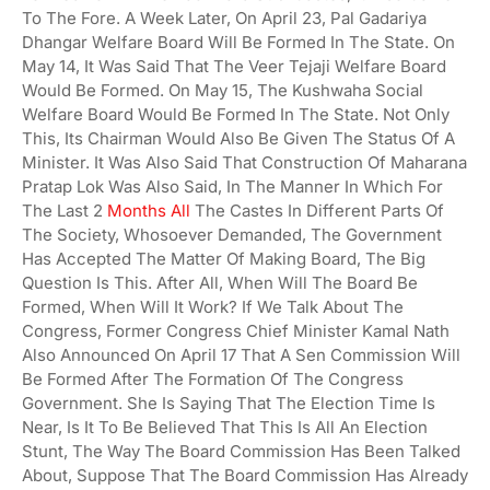
To The Fore. A Week Later, On April 23, Pal Gadariya
Dhangar Welfare Board Will Be Formed In The State. On
May 14, It Was Said That The Veer Tejaji Welfare Board
Would Be Formed. On May 15, The Kushwaha Social
Welfare Board Would Be Formed In The State. Not Only
This, Its Chairman Would Also Be Given The Status Of A
Minister. It Was Also Said That Construction Of Maharana
Pratap Lok Was Also Said, In The Manner In Which For
The Last 2
Months All
The Castes In Different Parts Of
The Society, Whosoever Demanded, The Government
Has Accepted The Matter Of Making Board, The Big
Question Is This. After All, When Will The Board Be
Formed, When Will It Work? If We Talk About The
Congress, Former Congress Chief Minister Kamal Nath
Also Announced On April 17 That A Sen Commission Will
Be Formed After The Formation Of The Congress
Government. She Is Saying That The Election Time Is
Near, Is It To Be Believed That This Is All An Election
Stunt, The Way The Board Commission Has Been Talked
About, Suppose That The Board Commission Has Already