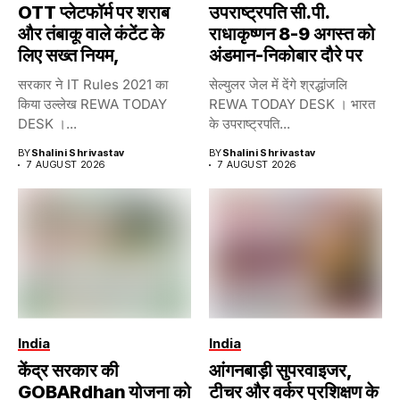
OTT प्लेटफॉर्म पर शराब
उपराष्ट्रपति सी.पी.
और तंबाकू वाले कंटेंट के
राधाकृष्णन 8-9 अगस्त को
लिए सख्त नियम,
अंडमान-निकोबार दौरे पर
सरकार ने IT Rules 2021 का
सेल्युलर जेल में देंगे श्रद्धांजलि
किया उल्लेख REWA TODAY
REWA TODAY DESK । भारत
DESK ।...
के उपराष्ट्रपति...
BY
Shalini Shrivastav
BY
Shalini Shrivastav
7 AUGUST 2026
7 AUGUST 2026
India
India
केंद्र सरकार की
आंगनबाड़ी सुपरवाइजर,
GOBARdhan योजना को
टीचर और वर्कर प्रशिक्षण के