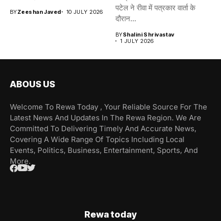
पटेल ने रीवा में पत्रकार वार्ता के
BY
Zeeshan Javed
10 JULY 2026
दौरान...
BY
Shalini Shrivastav
1 JULY 2026
ABOUS US
Welcome To Rewa Today , Your Reliable Source For The
Latest News And Updates In The Rewa Region. We Are
Committed To Delivering Timely And Accurate News,
Covering A Wide Range Of Topics Including Local
Events, Politics, Business, Entertainment, Sports, And
More.
Rewa today