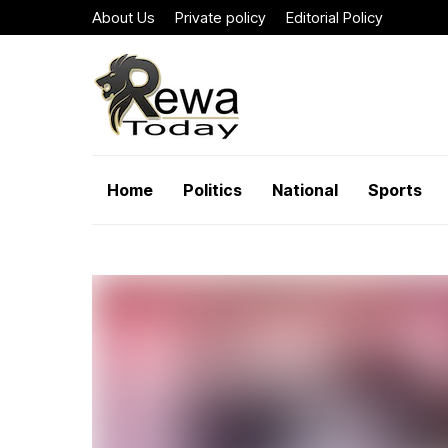
About Us
Private policy
Editorial Policy
Home
Politics
National
Sports