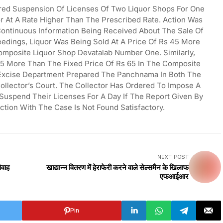
ered Suspension Of Licenses Of Two Liquor Shops For One
r At A Rate Higher Than The Prescribed Rate. Action Was
ontinuous Information Being Received About The Sale Of
eedings, Liquor Was Being Sold At A Price Of Rs 45 More
omposite Liquor Shop Devatalab Number One. Similarly,
15 More Than The Fixed Price Of Rs 65 In The Composite
 Excise Department Prepared The Panchnama In Both The
llector’s Court. The Collector Has Ordered To Impose A
Suspend Their Licenses For A Day If The Report Given By
tion With The Case Is Not Found Satisfactory.
NEXT POST
िवाह
खाद्यान्न वितरण में हेराफेरी करने वाले सेल्समैन के खिलाफ
एफआईआर
Pin