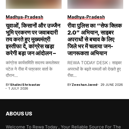
Madhya-Pradesh
Madhya-Pradesh
युवाओं, किसानों और उज्जैन
रीवा पुलिस का “सेफ क्लिक
भूमि प्रकरण पर जवाबदारी
2.0” अभियान, साइबर
तय करते हुए मुख्यमंत्री
अपराधों से बचाव के लिए
इस्तीफा दे, कांग्रेस खड़ा
जिले भर में चलाया जन-
करेगी बड़ा जन आंदोलन –
जागरूकता अभियान
कांग्रेस कार्यसमिति सदस्य कमलेश्वर
REWA TODAY DESK। साइबर
पटेल ने रीवा में पत्रकार वार्ता के
अपराधों के बढ़ते मामलों को देखते हुए
दौरान...
रीवा...
BY
Shalini Shrivastav
BY
Zeeshan Javed
29 JUNE 2026
1 JULY 2026
ABOUS US
Welcome To Rewa Today , Your Reliable Source For The