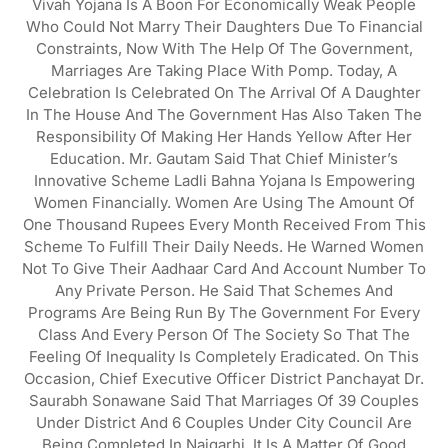
Vivah Yojana Is A Boon For Economically Weak People
Who Could Not Marry Their Daughters Due To Financial
Constraints, Now With The Help Of The Government,
Marriages Are Taking Place With Pomp. Today, A
Celebration Is Celebrated On The Arrival Of A Daughter
In The House And The Government Has Also Taken The
Responsibility Of Making Her Hands Yellow After Her
Education. Mr. Gautam Said That Chief Minister’s
Innovative Scheme Ladli Bahna Yojana Is Empowering
Women Financially. Women Are Using The Amount Of
One Thousand Rupees Every Month Received From This
Scheme To Fulfill Their Daily Needs. He Warned Women
Not To Give Their Aadhaar Card And Account Number To
Any Private Person. He Said That Schemes And
Programs Are Being Run By The Government For Every
Class And Every Person Of The Society So That The
Feeling Of Inequality Is Completely Eradicated. On This
Occasion, Chief Executive Officer District Panchayat Dr.
Saurabh Sonawane Said That Marriages Of 39 Couples
Under District And 6 Couples Under City Council Are
Being Completed In Naigarhi. It Is A Matter Of Good