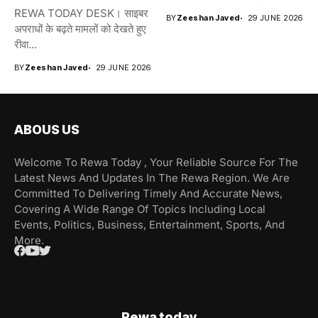
REWA TODAY DESK। साइबर
BY
Zeeshan Javed
29 JUNE 2026
अपराधों के बढ़ते मामलों को देखते हुए
रीवा...
BY
Zeeshan Javed
29 JUNE 2026
ABOUS US
Welcome To Rewa Today , Your Reliable Source For The
Latest News And Updates In The Rewa Region. We Are
Committed To Delivering Timely And Accurate News,
Covering A Wide Range Of Topics Including Local
Events, Politics, Business, Entertainment, Sports, And
More.
Rewa today