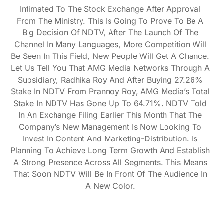
Intimated To The Stock Exchange After Approval
From The Ministry. This Is Going To Prove To Be A
Big Decision Of NDTV, After The Launch Of The
Channel In Many Languages, More Competition Will
Be Seen In This Field, New People Will Get A Chance.
Let Us Tell You That AMG Media Networks Through A
Subsidiary, Radhika Roy And After Buying 27.26%
Stake In NDTV From Prannoy Roy, AMG Media’s Total
Stake In NDTV Has Gone Up To 64.71%. NDTV Told
In An Exchange Filing Earlier This Month That The
Company’s New Management Is Now Looking To
Invest In Content And Marketing-Distribution. Is
Planning To Achieve Long Term Growth And Establish
A Strong Presence Across All Segments. This Means
That Soon NDTV Will Be In Front Of The Audience In
A New Color.