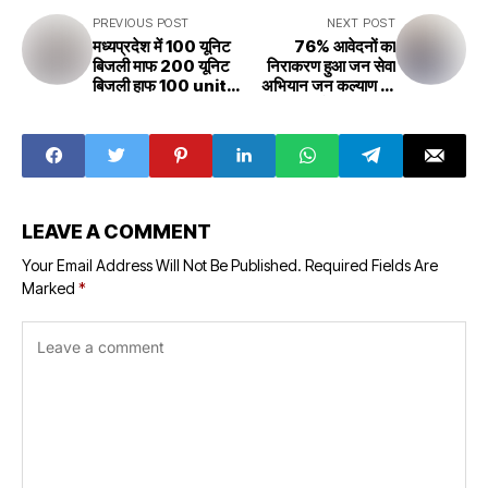
PREVIOUS POST
NEXT POST
मध्यप्रदेश में 100 यूनिट
76% आवेदनों का
बिजली माफ 200 यूनिट
निराकरण हुआ जन सेवा
बिजली हाफ 100 units
अभियान जन कल्याण का
electricity waiver
महायज्ञ है - मुख्यमंत्री
in Madhya
76% of the
Pradesh, 200
applications have
units electricity
been resolved,
half Kamal Nath's
public service
big
campaign is a
announcement
great sacrifice
LEAVE A COMMENT
for public welfare
- Chief Minister
Your Email Address Will Not Be Published.
Required Fields Are
Marked
*