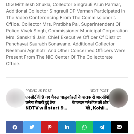
DIG Mithilesh Shukla, Collector Singrauli Arun Parmar,
Additional Collector Singrauli DP Verman Participated In
The Video Conferencing From The Commissioner’s
Office. Collector Mrs. Pratibha Pal, Superintendent Of
Police Vivek Singh, Commissioner Municipal Corporation
Mrs. Sanskriti Jain, Chief Executive Officer Of District
Panchayat Saurabh Sonawane, Additional Collector
Neelmani Agnihotri And Other Concerned Officers Were
Present From The NIC Center Of The Collectorate
Office.
PREVIOUS POST
NEXT POST
एनडीटीवी 9 नए चैनल चालू
कोहली के शतक से आरसीबी
करेगा तैयारी हुई तेज
के कदम प्लेऑफ की ओर
NDTV will start 9
बढ़े , Kohli's
new channels
century leads
RCB to play-offs