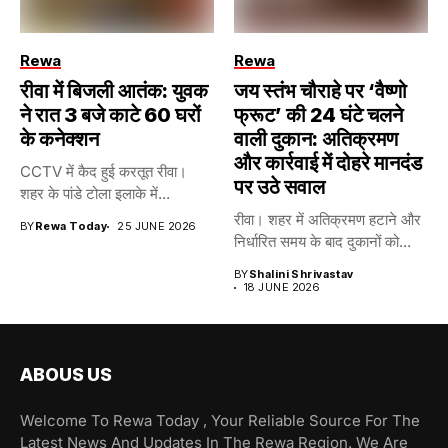
Rewa
Rewa
रीवा में बिजली आतंक: युवक
जय स्तंभ चौराहे पर ‘वैष्णो
ने रात 3 बजे काटे 60 घरों
फ्रूट’ की 24 घंटे चलने
के कनेक्शन
वाली दुकान: अतिक्रमण
और कार्रवाई में दोहरे मानदंड
CCTV में कैद हुई करतूत रीवा।
पर उठे सवाल
शहर के पांडे टोला इलाके में...
रीवा। शहर में अतिक्रमण हटाने और
BY
Rewa Today
25 JUNE 2026
निर्धारित समय के बाद दुकानों को...
BY
Shalini Shrivastav
18 JUNE 2026
ABOUS US
Welcome To Rewa Today , Your Reliable Source For The
Latest News And Updates In The Rewa Region. We Are