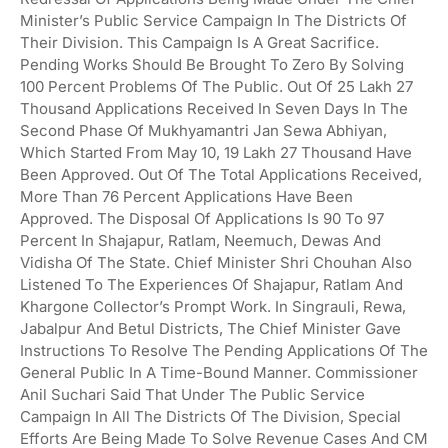
Minister’s Public Service Campaign In The Districts Of
Their Division. This Campaign Is A Great Sacrifice.
Pending Works Should Be Brought To Zero By Solving
100 Percent Problems Of The Public. Out Of 25 Lakh 27
Thousand Applications Received In Seven Days In The
Second Phase Of Mukhyamantri Jan Sewa Abhiyan,
Which Started From May 10, 19 Lakh 27 Thousand Have
Been Approved. Out Of The Total Applications Received,
More Than 76 Percent Applications Have Been
Approved. The Disposal Of Applications Is 90 To 97
Percent In Shajapur, Ratlam, Neemuch, Dewas And
Vidisha Of The State. Chief Minister Shri Chouhan Also
Listened To The Experiences Of Shajapur, Ratlam And
Khargone Collector’s Prompt Work. In Singrauli, Rewa,
Jabalpur And Betul Districts, The Chief Minister Gave
Instructions To Resolve The Pending Applications Of The
General Public In A Time-Bound Manner. Commissioner
Anil Suchari Said That Under The Public Service
Campaign In All The Districts Of The Division, Special
Efforts Are Being Made To Solve Revenue Cases And CM