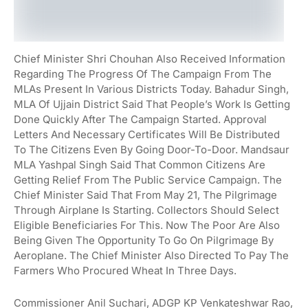
Chief Minister Shri Chouhan Also Received Information
Regarding The Progress Of The Campaign From The
MLAs Present In Various Districts Today. Bahadur Singh,
MLA Of Ujjain District Said That People’s Work Is Getting
Done Quickly After The Campaign Started. Approval
Letters And Necessary Certificates Will Be Distributed
To The Citizens Even By Going Door-To-Door. Mandsaur
MLA Yashpal Singh Said That Common Citizens Are
Getting Relief From The Public Service Campaign. The
Chief Minister Said That From May 21, The Pilgrimage
Through Airplane Is Starting. Collectors Should Select
Eligible Beneficiaries For This. Now The Poor Are Also
Being Given The Opportunity To Go On Pilgrimage By
Aeroplane. The Chief Minister Also Directed To Pay The
Farmers Who Procured Wheat In Three Days.
Commissioner Anil Suchari, ADGP KP Venkateshwar Rao,