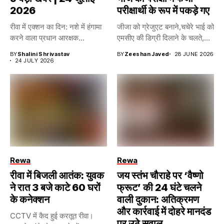
2026
परीक्षार्थी के रूप में पकड़े गए
रीवा में एक्शन का दिन: नशे में हंगामा
जीजा को ग्रेजुएट बनाने,चचेरे भाई को
करने वाला प्रधान आरक्षक...
एमसीए की डिग्री दिलाने के चलते,...
BY
Shalini Shrivastav
BY
Zeeshan Javed
28 JUNE 2026
24 JULY 2026
Rewa
Rewa
रीवा में बिजली आतंक: युवक
जय स्तंभ चौराहे पर ‘वैष्णो
ने रात 3 बजे काटे 60 घरों
फ्रूट’ की 24 घंटे चलने
के कनेक्शन
वाली दुकान: अतिक्रमण
और कार्रवाई में दोहरे मानदंड
CCTV में कैद हुई करतूत रीवा।
पर उठे सवाल