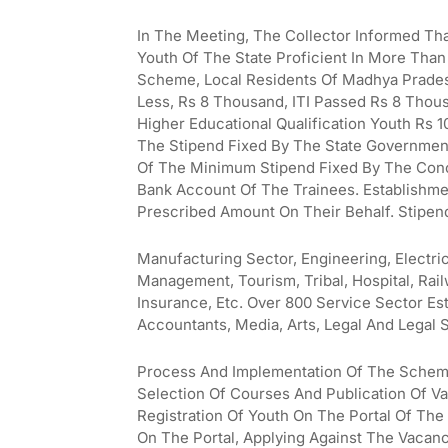
In The Meeting, The Collector Informed Th
Youth Of The State Proficient In More Tha
Scheme, Local Residents Of Madhya Prades
Less, Rs 8 Thousand, ITI Passed Rs 8 Tho
Higher Educational Qualification Youth Rs 
The Stipend Fixed By The State Government
Of The Minimum Stipend Fixed By The Conc
Bank Account Of The Trainees. Establishme
Prescribed Amount On Their Behalf. Stipend
Manufacturing Sector, Engineering, Electri
Management, Tourism, Tribal, Hospital, Rai
Insurance, Etc. Over 800 Service Sector E
Accountants, Media, Arts, Legal And Legal S
Process And Implementation Of The Scheme
Selection Of Courses And Publication Of V
Registration Of Youth On The Portal Of The
On The Portal, Applying Against The Vacancy