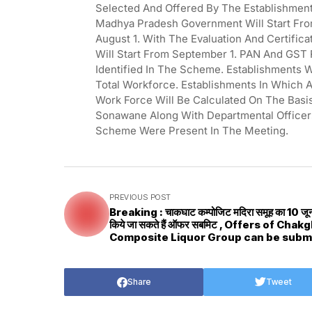
Selected And Offered By The Establishmen
Madhya Pradesh Government Will Start From 
August 1. With The Evaluation And Certific
Will Start From September 1. PAN And GST 
Identified In The Scheme. Establishments W
Total Workforce. Establishments In Which A
Work Force Will Be Calculated On The Basi
Sonawane Along With Departmental Officer
Scheme Were Present In The Meeting.
PREVIOUS POST
Breaking : चाकघाट कम्पोजिट मदिरा समूह का 10 ज
किये जा सकते हैं ऑफर सबमिट , Offers of Chak
Composite Liquor Group can be subm
till June 10
Share
Tweet