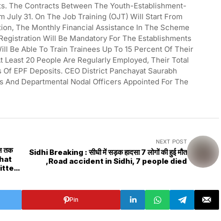
ts. The Contracts Between The Youth-Establishment-
July 31. On The Job Training (OJT) Will Start From
ation, The Monthly Financial Assistance In The Scheme
Registration Will Be Mandatory For The Establishments
ill Be Able To Train Trainees Up To 15 Percent Of Their
t Least 20 People Are Regularly Employed, Their Total
s Of EPF Deposits. CEO District Panchayat Saurabh
s And Departmental Nodal Officers Appointed For The
NEXT POST
ून तक
Sidhi Breaking : सीधी में सड़क हादसा 7 लोगों की हुई मौत
ghat
,Road accident in Sidhi, 7 people died
itted
Pin