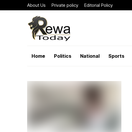
About Us
Private policy
Editorial Policy
Home
Politics
National
Sports