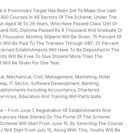
at A Preliminary Target Has Been Set To Make One Lakh
n 800 Courses In 46 Sectors Of The Scheme. Under The
h Aged 18 To 29 Years, Who Have Passed Class 12th Or
usand 500, Diploma Passed Rs 9 Thousand And Graduate Or
10 Thousand. Monthly Stipend Will Be Given. 75 Percent Of
 Will Be Paid To The Trainees Through DBT. 25 Percent
erned Establishments Will Have To Be Deposited In The
nts Will Be Free To Give Stipend More Than The
 Will Be Given For One Year.
cal, Mechanical, Civil, Management, Marketing, Hotel
lway, IT Sector, Software Development, Banking,
stablishments Including Accountancy, Chartered
ervices, Education And Training Will Participate.
 – From June 7, Registration Of Establishments And
acancies Have Started On The Portal Of The Scheme.
 Scheme Will Start From June 15. By Selecting The Course
 Will Start From July 15. Along With This, Youths Will Be