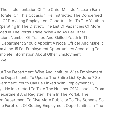
 The Implementation Of The Chief Minister’s Learn Earn
torate. On This Occasion, He Instructed The Concerned
e Of Providing Employment Opportunities To The Youth In
erating In The District, The List Of Vacancies Of More
ded In The Portal Trade-Wise And As Per Other
icient Number Of Trained And Skilled Youth In The
he Department Should Appoint A Nodal Officer And Make It
rom June 15 For Employment Opportunities According To
Complete Information About Other Employment
 Well.
out The Department-Wise And Institute-Wise Employment
he Departments To Update The Entire List By June 7 So
overnment, Youth Can Be Linked With Employment By
ty. . He Instructed To Take The Number Of Vacancies From
epartment And Register Them In The Portal. The
ion Department To Give More Publicity To The Scheme So
he Forefront Of Getting Employment Opportunities In The