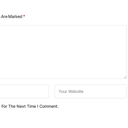
s Are Marked
*
r For The Next Time I Comment.