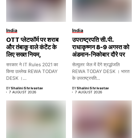
India
India
OTT प्लेटफॉर्म पर शराब
उपराष्ट्रपति सी.पी.
और तंबाकू वाले कंटेंट के
राधाकृष्णन 8-9 अगस्त को
लिए सख्त नियम,
अंडमान-निकोबार दौरे पर
सरकार ने IT Rules 2021 का
सेल्युलर जेल में देंगे श्रद्धांजलि
किया उल्लेख REWA TODAY
REWA TODAY DESK । भारत
DESK ।...
के उपराष्ट्रपति...
BY
Shalini Shrivastav
BY
Shalini Shrivastav
7 AUGUST 2026
7 AUGUST 2026