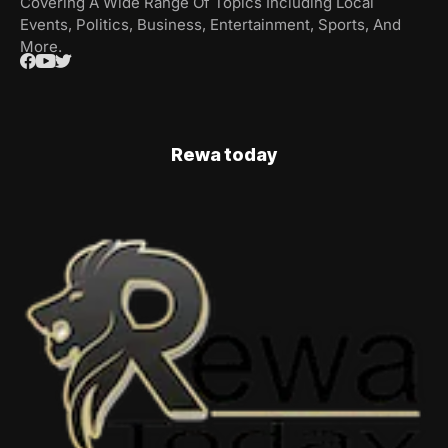
Covering A Wide Range Of Topics Including Local
Events, Politics, Business, Entertainment, Sports, And
More.
Rewa today