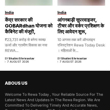
India
India
केंद्र सरकार की
आंगनबाड़ी सुपरवाइजर,
GOBARdhan योजना को
टीचर और वर्कर प्रशिक्षण के
कैबिनेट की मंजूरी,
लिए आवेदन शुरू,
₹23,731 करोड़ से बनेगा स्वच्छ
10 अगस्त तक करें ऑनलाइन
ऊर्जा और ग्रामीण विकास का नया
रजिस्ट्रेशन Rewa Today Desk
REWA...
। महिलाओं के...
BY
Shalini Shrivastav
BY
Shalini Shrivastav
7 AUGUST 2026
7 AUGUST 2026
ABOUS US
Welcome To Rewa Today , Your Reliable Source For The
Latest News And Updates In The Rewa Region. We Are
Committed To Delivering Timely And Accurate News,