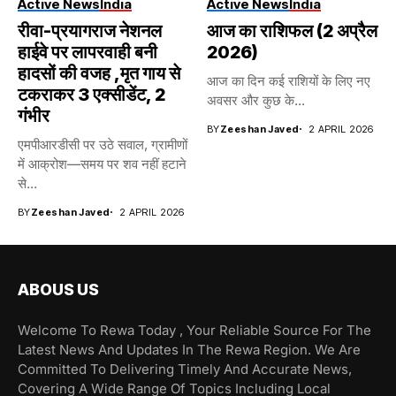
Active News
India
Active News
India
रीवा-प्रयागराज नेशनल
आज का राशिफल (2 अप्रैल
हाईवे पर लापरवाही बनी
2026)
हादसों की वजह ,मृत गाय से
आज का दिन कई राशियों के लिए नए
टकराकर 3 एक्सीडेंट, 2
अवसर और कुछ के...
गंभीर
BY
Zeeshan Javed
2 APRIL 2026
एमपीआरडीसी पर उठे सवाल, ग्रामीणों
में आक्रोश—समय पर शव नहीं हटाने
से...
BY
Zeeshan Javed
2 APRIL 2026
ABOUS US
Welcome To Rewa Today , Your Reliable Source For The
Latest News And Updates In The Rewa Region. We Are
Committed To Delivering Timely And Accurate News,
Covering A Wide Range Of Topics Including Local