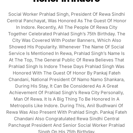
Social Worker Prahlad Singh, President Of Rewa Sindhi
Central Panchayat, Was Honored As The Guest Of Honor
In Indore. Recently, All The People Of Rewa City
Together Celebrated Prahlad Singh’s 75th Birthday. The
City Was Covered With Poster Banners, Which Also
Showed His Popularity. Whenever The Name Of Social
Service Is Mentioned In Rewa, Prahlad Singh’s Name Is
At The Top, The General Public Of Rewa Believes That
Prahlad Singh Is Indore These Days Prahlad Singh Was
Honored With The Guest Of Honor By Pankaj Fateh
Chandani, National President Of Namo Namo Shankara,
During His Stay, It Can Be Considered As A Great
Achievement Of Prahlad Singh’s Rewa City Personally,
Man Of Rewa. It Is A Big Thing To Be Honored In A
Metropolis Like Indore. During This, Anil Budhwani Of
Rewa Was Also Present With Prahlad Singh. Pankaj Fateh
Chandani Also Congratulated Rewa Sindhi Central
Panchayat President And Senior Social Worker Prahlad
Singh On His 75th Birthday.