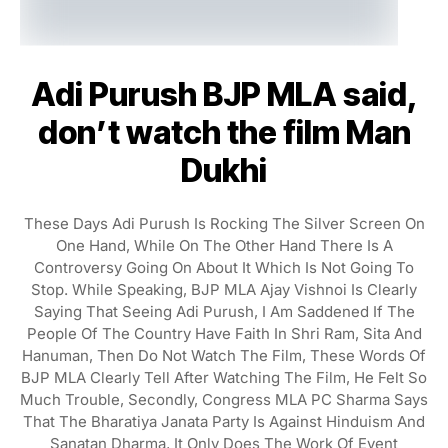
Adi Purush BJP MLA said,
don’t watch the film Man
Dukhi
These Days Adi Purush Is Rocking The Silver Screen On
One Hand, While On The Other Hand There Is A
Controversy Going On About It Which Is Not Going To
Stop. While Speaking, BJP MLA Ajay Vishnoi Is Clearly
Saying That Seeing Adi Purush, I Am Saddened If The
People Of The Country Have Faith In Shri Ram, Sita And
Hanuman, Then Do Not Watch The Film, These Words Of
BJP MLA Clearly Tell After Watching The Film, He Felt So
Much Trouble, Secondly, Congress MLA PC Sharma Says
That The Bharatiya Janata Party Is Against Hinduism And
Sanatan Dharma, It Only Does The Work Of Event