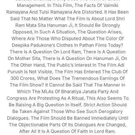
Management. In This Film, The Facts Of Valmiki
Ramayana And Tulsi Ramayana Are Distorted. It Has Been
Said That No Matter What The Film Is About Lord Shri
Ram Mata Sita Hanuman Ji, It Should Be Strongly
Opposed, In Such A Situation, The Question Arises,
Where Are Those Who Disputed About The Color Of
Deepika Padukone’s Clothes In Pathan Films Today?
There Is A Question On Lord Ram, There Is A Question
On Mother Sita, There Is A Question On Hanuman Ji, On
The Other Hand, The Public’s Interest In The Film Adi
Purush Is Not Visible, The Film Has Entered The Club Of
300 Crores, What Does The Tremendous Earnings Of
The Film Show? It Cannot Be Said That The Manner In
Which The MLAs Of Bharatiya Janata Party And
Congress Are Protesting As A Ritual, This Also Seems To
Be Raising A Big Question In Itself. Strict Action Should
Be Taken Against Those Who See Such Derogatory
Dialogues. The Film Should Be Banned Immediately Until
The Objectionable Parts Of Its Dialogues Are Changed,
After All It Is A Question Of Faith In Lord Ram.