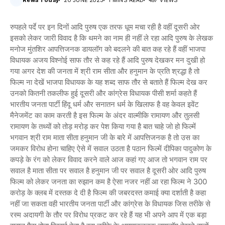
Rewa Today
20 JUNE 2023
1 MINS READ
497 VIEWS
रुपहले पर्दे पर इन दिनों आदि पुरुष एक तरफ धूम मचा रही है वहीं दूसरी ओर
इसको लेकर जारी विवाद है कि थमने का नाम ही नहीं ले रहा आदि पुरुष के लेखक
मनोज मुंतशिर आपत्तिजनक डायलॉग को बदलने की बात कह रहे हैं वहीं भाजपा
विधायक अजय विश्नोई साफ तौर से कह रहे हैं आदि पुरुष देखकर मन दुखी हो
गया अगर देश की जनता में श्री राम सीता और हनुमान के प्रति श्रद्धा है तो
फिल्म ना देखें भाजपा विधायक के यह शब्द साफ तौर से बताते हैं फिल्म देख कर
उनको कितनी तकलीफ हुई दूसरी और कांग्रेस विधायक पीसी शर्मा कहते हैं
भारतीय जनता पार्टी हिंदू धर्म और सनातन धर्म के खिलाफ है वह केवल इवेंट
मैनेजमेंट का काम करती है इस फिल्म के अंदर वाल्मीकि रामायण और तुलसी
रामायण के तथ्यों को तोड़ मरोड़ कर पेश किया गया है बात चाहे जो हो फिल्में
भगवान श्री राम माता सीता हनुमान जी के बारे में आपत्तिजनक है तो उस का
जमकर विरोध होना चाहिए ऐसे में सवाल उठता है पठान फिल्में दीपिका पादुकोण के
कपड़े के रंग को लेकर विवाद करने वाले आज कहां गए आज तो भगवान राम पर
सवाल है माता सीता पर सवाल है हनुमान जी पर सवाल है दूसरी ओर आदि पुरुष
फिल्म को लेकर जनता का रुझान कम है ऐसा नजर नहीं आ रहा फिल्म ने 300
करोड़ के क्लब में दस्तक दे दी है फिल्म की जबरदस्त कमाई क्या दर्शाती है कहा
नहीं जा सकता वही भारतीय जनता पार्टी और कांग्रेस के विधायक जिस तरीके से
रस्म अदायगी के तौर पर विरोध प्रकट कर रहे हैं यह भी अपने आप में एक बड़ा