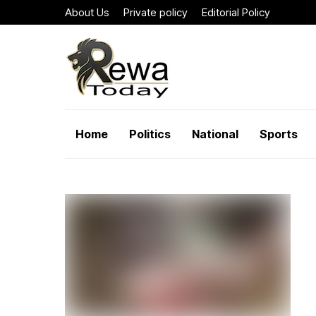
About Us
Private policy
Editorial Policy
Home
Politics
National
Sports