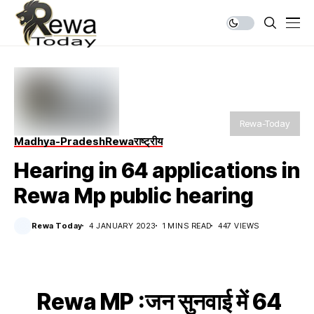
Rewa-Today
Madhya-Pradesh
Rewa
राष्ट्रीय
Hearing in 64 applications in
Rewa Mp public hearing
Rewa Today
4 JANUARY 2023
1 MINS READ
447 VIEWS
Rewa MP :जन सुनवाई में 64