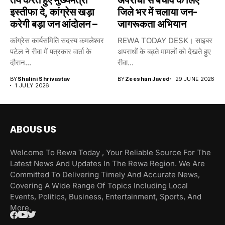
इस्तीफा दे, कांग्रेस खड़ा
जिले भर में चलाया जन-
करेगी बड़ा जन आंदोलन –
जागरूकता अभियान
कांग्रेस कार्यसमिति सदस्य कमलेश्वर
REWA TODAY DESK। साइबर
पटेल ने रीवा में पत्रकार वार्ता के
अपराधों के बढ़ते मामलों को देखते हुए
दौरान...
रीवा...
BY
Shalini Shrivastav
BY
Zeeshan Javed
29 JUNE 2026
1 JULY 2026
ABOUS US
Welcome To Rewa Today , Your Reliable Source For The
Latest News And Updates In The Rewa Region. We Are
Committed To Delivering Timely And Accurate News,
Covering A Wide Range Of Topics Including Local
Events, Politics, Business, Entertainment, Sports, And
More.