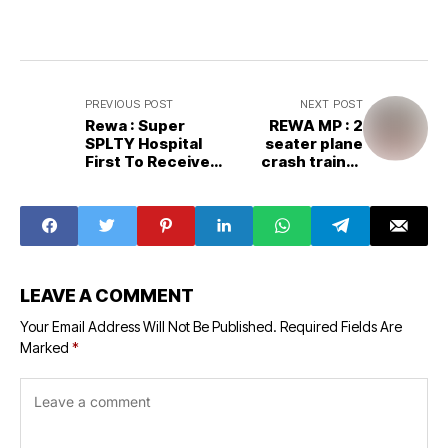
PREVIOUS POST
NEXT POST
Rewa : Super
REWA MP : 2
SPLTY Hospital
seater plane
First To Receive
crash trainer
NABH Certificate
dead , trainee
pilot serious
LEAVE A COMMENT
Your Email Address Will Not Be Published.
Required Fields Are
Marked
*