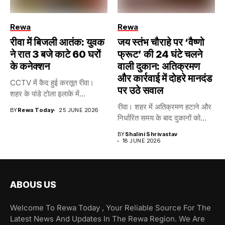
Rewa
Rewa
रीवा में बिजली आतंक: युवक
जय स्तंभ चौराहे पर ‘वैष्णो
ने रात 3 बजे काटे 60 घरों
फ्रूट’ की 24 घंटे चलने
के कनेक्शन
वाली दुकान: अतिक्रमण
और कार्रवाई में दोहरे मानदंड
CCTV में कैद हुई करतूत रीवा।
पर उठे सवाल
शहर के पांडे टोला इलाके में...
रीवा। शहर में अतिक्रमण हटाने और
BY
Rewa Today
25 JUNE 2026
निर्धारित समय के बाद दुकानों को...
BY
Shalini Shrivastav
18 JUNE 2026
ABOUS US
Welcome To Rewa Today , Your Reliable Source For The
Latest News And Updates In The Rewa Region. We Are