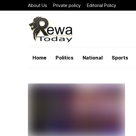
About Us
Private policy
Editorial Policy
Home
Politics
National
Sports