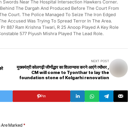
n Swords Near The Hospital Intersection Hawkers Corner.
d Behind The Dargah And Produced Before The Court From
The Court. The Police Managed To Seize The Iron Edged
he Accused Was Trying To Spread Terror In The Area.
, Pr 887 Ram Krishna Tiwari, R 25 Anoop Played A Key Role
 Constable 577 Piyush Mishra Played The Lead Role.
NEXT POST
मुख्यमंत्री कोलगढ़ी जीर्णोद्धार का शिलान्यास करने आएंगे त्योंथर ,
को
CM will come to Tyonthar to lay the
foundation stone of Kolgarhi renovation
Pin
s Are Marked
*