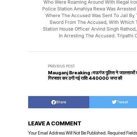
Who Were Roaming Around With Illegal Iro
Police Station Amahiya Rewa Was Arreste
Where The Accused Was Sent To Jail By 
Sword From The Accused, With Which T
Station House Officer Arvind Singh Rathod
In Arresting The Accused. Tripathi
PREVIOUS POST
Mauganj Breaking :मऊगंज पुलिस ने जालसाजों 
गिरफ्तार कर ठगी गई राशि 440000 जप्‍त की
Share
Tweet
LEAVE A COMMENT
Your Email Address Will Not Be Published.
Required Field