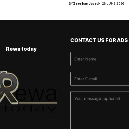
BY
Zeeshan Javed
28 JUNE 2026
CONTACT US FOR ADS
Rewa today