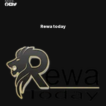
More.
Rewa today