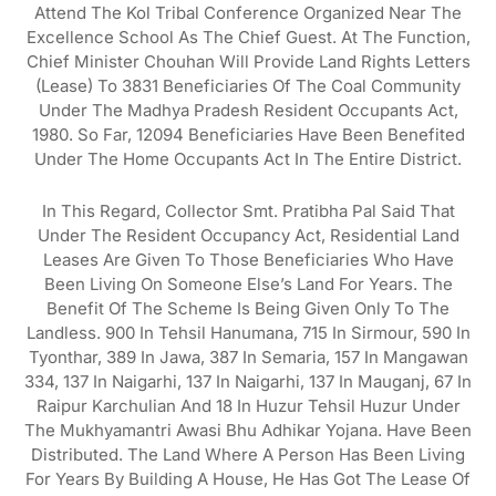
Attend The Kol Tribal Conference Organized Near The
Excellence School As The Chief Guest. At The Function,
Chief Minister Chouhan Will Provide Land Rights Letters
(lease) To 3831 Beneficiaries Of The Coal Community
Under The Madhya Pradesh Resident Occupants Act,
1980. So Far, 12094 Beneficiaries Have Been Benefited
Under The Home Occupants Act In The Entire District.
In This Regard, Collector Smt. Pratibha Pal Said That
Under The Resident Occupancy Act, Residential Land
Leases Are Given To Those Beneficiaries Who Have
Been Living On Someone Else’s Land For Years. The
Benefit Of The Scheme Is Being Given Only To The
Landless. 900 In Tehsil Hanumana, 715 In Sirmour, 590 In
Tyonthar, 389 In Jawa, 387 In Semaria, 157 In Mangawan
334, 137 In Naigarhi, 137 In Naigarhi, 137 In Mauganj, 67 In
Raipur Karchulian And 18 In Huzur Tehsil Huzur Under
The Mukhyamantri Awasi Bhu Adhikar Yojana. Have Been
Distributed. The Land Where A Person Has Been Living
For Years By Building A House, He Has Got The Lease Of