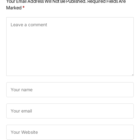
Your Email Address Will Not Be Published.
Required Fields Are
Marked
*