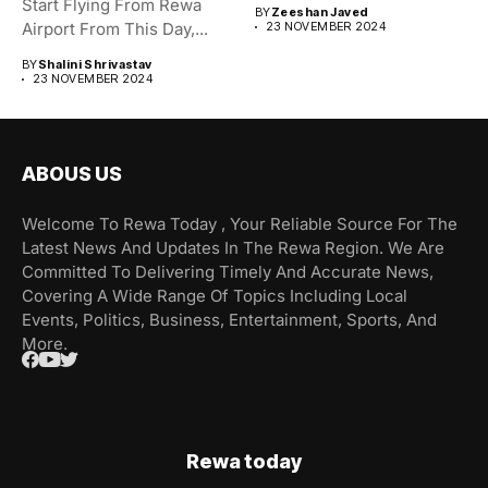
बातें जो...
Start Flying From Rewa
BY
Zeeshan Javed
Airport From This Day,...
23 NOVEMBER 2024
BY
Shalini Shrivastav
23 NOVEMBER 2024
ABOUS US
Welcome To Rewa Today , Your Reliable Source For The
Latest News And Updates In The Rewa Region. We Are
Committed To Delivering Timely And Accurate News,
Covering A Wide Range Of Topics Including Local
Events, Politics, Business, Entertainment, Sports, And
More.
Rewa today