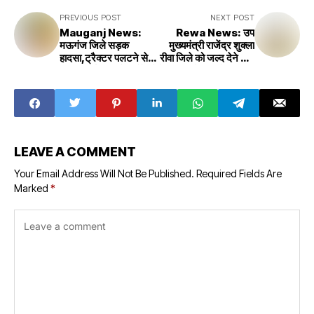
PREVIOUS POST
NEXT POST
Mauganj News:
Rewa News: उप
मऊगंज जिले सड़क
मुख्यमंत्री राजेंद्र शुक्ला
हादसा,ट्रैक्टर पलटने से
रीवा जिले को जल्द देने वाले
एक की दर्दनाक मौत,मौके से
है 2 बड़ी सौगात,ग्रेन एनर्जी
भागे दोनों साथी
प्लांट और गौ अभ्यारण
LEAVE A COMMENT
Your Email Address Will Not Be Published.
Required Fields Are
Marked
*