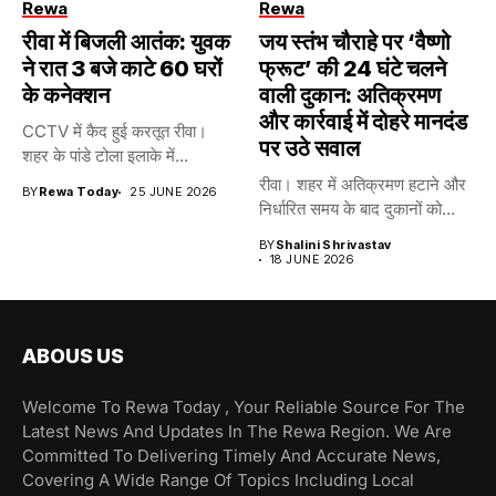
Rewa
Rewa
रीवा में बिजली आतंक: युवक
जय स्तंभ चौराहे पर ‘वैष्णो
ने रात 3 बजे काटे 60 घरों
फ्रूट’ की 24 घंटे चलने
के कनेक्शन
वाली दुकान: अतिक्रमण
और कार्रवाई में दोहरे मानदंड
CCTV में कैद हुई करतूत रीवा।
पर उठे सवाल
शहर के पांडे टोला इलाके में...
रीवा। शहर में अतिक्रमण हटाने और
BY
Rewa Today
25 JUNE 2026
निर्धारित समय के बाद दुकानों को...
BY
Shalini Shrivastav
18 JUNE 2026
ABOUS US
Welcome To Rewa Today , Your Reliable Source For The
Latest News And Updates In The Rewa Region. We Are
Committed To Delivering Timely And Accurate News,
Covering A Wide Range Of Topics Including Local