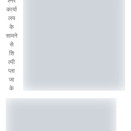
श्नर
कार्या
लय
के
सामने
से
शि
ल्पी
प्ला
जा
के