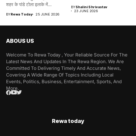
शहर के पांडे टोला इलाके में...
BY
Shalini Shrivastav
23 JUNE 2026
BY
Rewa Today
25 JUNE 2026
ABOUS US
Welcome To Rewa Today , Your Reliable Source For The
Latest News And Updates In The Rewa Region. We Are
Committed To Delivering Timely And Accurate News,
Covering A Wide Range Of Topics Including Local
Events, Politics, Business, Entertainment, Sports, And
More.
Rewa today