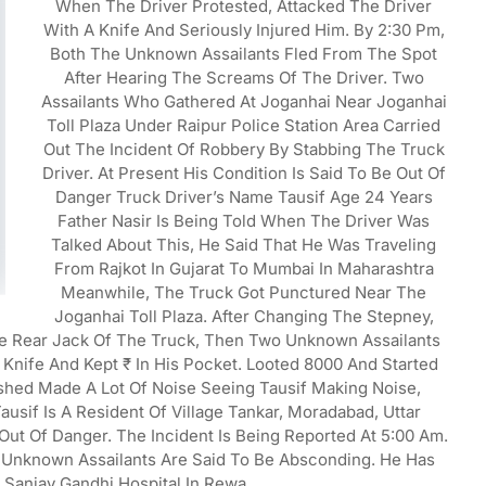
When The Driver Protested, Attacked The Driver
With A Knife And Seriously Injured Him. By 2:30 Pm,
Both The Unknown Assailants Fled From The Spot
After Hearing The Screams Of The Driver. Two
Assailants Who Gathered At Joganhai Near Joganhai
Toll Plaza Under Raipur Police Station Area Carried
Out The Incident Of Robbery By Stabbing The Truck
Driver. At Present His Condition Is Said To Be Out Of
Danger Truck Driver’s Name Tausif Age 24 Years
Father Nasir Is Being Told When The Driver Was
Talked About This, He Said That He Was Traveling
From Rajkot In Gujarat To Mumbai In Maharashtra
Meanwhile, The Truck Got Punctured Near The
Joganhai Toll Plaza. After Changing The Stepney,
e Rear Jack Of The Truck, Then Two Unknown Assailants
nife And Kept ₹ In His Pocket. Looted 8000 And Started
shed Made A Lot Of Noise Seeing Tausif Making Noise,
usif Is A Resident Of Village Tankar, Moradabad, Uttar
 Out Of Danger. The Incident Is Being Reported At 5:00 Am.
o Unknown Assailants Are Said To Be Absconding. He Has
Sanjay Gandhi Hospital In Rewa.