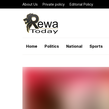
About Us
Private policy
Editorial Policy
Home
Politics
National
Sports