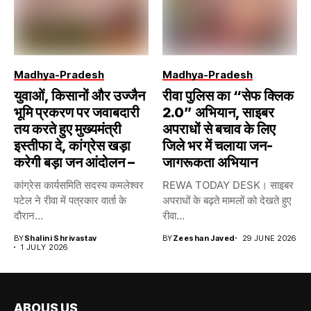
Madhya-Pradesh
Madhya-Pradesh
युवाओं, किसानों और उज्जैन
रीवा पुलिस का “सेफ क्लिक
भूमि प्रकरण पर जवाबदारी
2.0” अभियान, साइबर
तय करते हुए मुख्यमंत्री
अपराधों से बचाव के लिए
इस्तीफा दे, कांग्रेस खड़ा
जिले भर में चलाया जन-
करेगी बड़ा जन आंदोलन –
जागरूकता अभियान
कांग्रेस कार्यसमिति सदस्य कमलेश्वर
REWA TODAY DESK। साइबर
पटेल ने रीवा में पत्रकार वार्ता के
अपराधों के बढ़ते मामलों को देखते हुए
दौरान...
रीवा...
BY
Shalini Shrivastav
BY
Zeeshan Javed
29 JUNE 2026
1 JULY 2026
ABOUS US