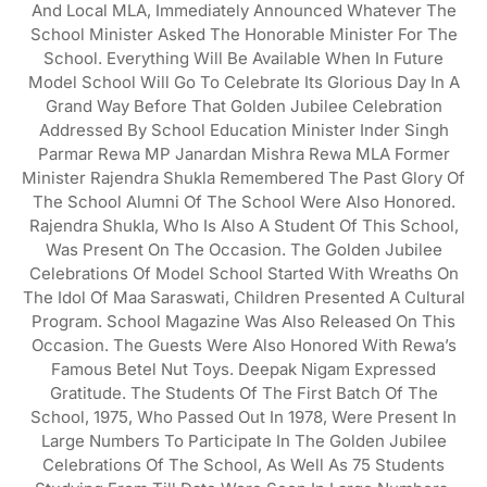
And Local MLA, Immediately Announced Whatever The
School Minister Asked The Honorable Minister For The
School. Everything Will Be Available When In Future
Model School Will Go To Celebrate Its Glorious Day In A
Grand Way Before That Golden Jubilee Celebration
Addressed By School Education Minister Inder Singh
Parmar Rewa MP Janardan Mishra Rewa MLA Former
Minister Rajendra Shukla Remembered The Past Glory Of
The School Alumni Of The School Were Also Honored.
Rajendra Shukla, Who Is Also A Student Of This School,
Was Present On The Occasion. The Golden Jubilee
Celebrations Of Model School Started With Wreaths On
The Idol Of Maa Saraswati, Children Presented A Cultural
Program. School Magazine Was Also Released On This
Occasion. The Guests Were Also Honored With Rewa’s
Famous Betel Nut Toys. Deepak Nigam Expressed
Gratitude. The Students Of The First Batch Of The
School, 1975, Who Passed Out In 1978, Were Present In
Large Numbers To Participate In The Golden Jubilee
Celebrations Of The School, As Well As 75 Students