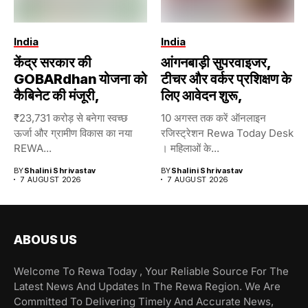
India
India
केंद्र सरकार की
आंगनबाड़ी सुपरवाइजर,
GOBARdhan योजना को
टीचर और वर्कर प्रशिक्षण के
कैबिनेट की मंजूरी,
लिए आवेदन शुरू,
₹23,731 करोड़ से बनेगा स्वच्छ
10 अगस्त तक करें ऑनलाइन
ऊर्जा और ग्रामीण विकास का नया
रजिस्ट्रेशन Rewa Today Desk
REWA...
। महिलाओं के...
BY
Shalini Shrivastav
BY
Shalini Shrivastav
7 AUGUST 2026
7 AUGUST 2026
ABOUS US
Welcome To Rewa Today , Your Reliable Source For The
Latest News And Updates In The Rewa Region. We Are
Committed To Delivering Timely And Accurate News,