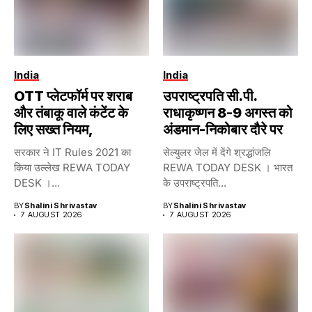
India
India
OTT प्लेटफॉर्म पर शराब
उपराष्ट्रपति सी.पी.
और तंबाकू वाले कंटेंट के
राधाकृष्णन 8-9 अगस्त को
लिए सख्त नियम,
अंडमान-निकोबार दौरे पर
सरकार ने IT Rules 2021 का
सेल्युलर जेल में देंगे श्रद्धांजलि
किया उल्लेख REWA TODAY
REWA TODAY DESK । भारत
DESK ।...
के उपराष्ट्रपति...
BY
Shalini Shrivastav
BY
Shalini Shrivastav
7 AUGUST 2026
7 AUGUST 2026