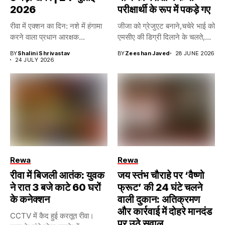
2026
परीक्षार्थी के रूप में पकड़े गए
रीवा में एक्शन का दिन: नशे में हंगामा
जीजा को ग्रेजुएट बनाने,चचेरे भाई को
करने वाला प्रधान आरक्षक...
एमसीए की डिग्री दिलाने के चलते,...
BY
Shalini Shrivastav
BY
Zeeshan Javed
28 JUNE 2026
24 JULY 2026
Rewa
Rewa
रीवा में बिजली आतंक: युवक
जय स्तंभ चौराहे पर ‘वैष्णो
ने रात 3 बजे काटे 60 घरों
फ्रूट’ की 24 घंटे चलने
के कनेक्शन
वाली दुकान: अतिक्रमण
और कार्रवाई में दोहरे मानदंड
CCTV में कैद हुई करतूत रीवा।
पर उठे सवाल