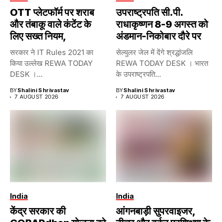
OTT प्लेटफॉर्म पर शराब
उपराष्ट्रपति सी.पी.
और तंबाकू वाले कंटेंट के
राधाकृष्णन 8-9 अगस्त को
लिए सख्त नियम,
अंडमान-निकोबार दौरे पर
सरकार ने IT Rules 2021 का
सेल्युलर जेल में देंगे श्रद्धांजलि
किया उल्लेख REWA TODAY
REWA TODAY DESK । भारत
DESK ।...
के उपराष्ट्रपति...
BY
Shalini Shrivastav
BY
Shalini Shrivastav
7 AUGUST 2026
7 AUGUST 2026
India
India
केंद्र सरकार की
आंगनबाड़ी सुपरवाइजर,