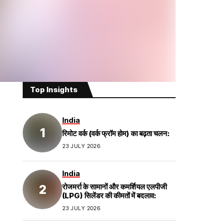
Top Insights
India
रिमोट वर्क (वर्क फ्रॉम होम) का बढ़ता चलन:
23 JULY 2026
India
रोजमर्रा के सामानों और कमर्शियल एलपीजी
(LPG) सिलेंडर की कीमतों में बदलाव:
23 JULY 2026