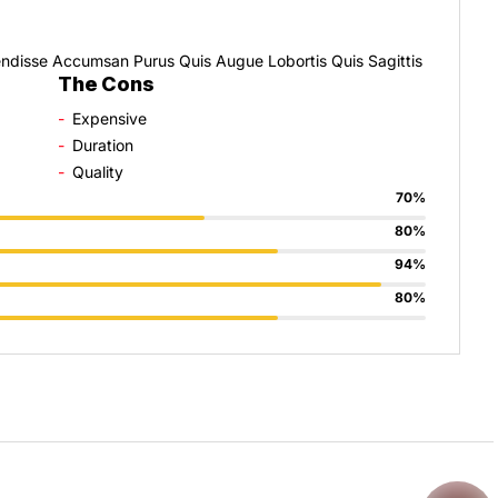
pendisse Accumsan Purus Quis Augue Lobortis Quis Sagittis
The Cons
Expensive
Duration
Quality
70
%
80
%
94
%
80
%