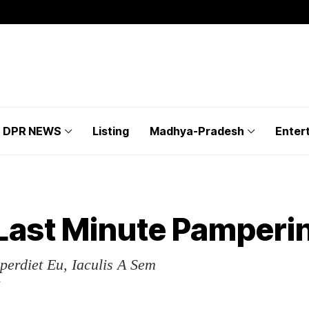
DPR NEWS
Listing
Madhya-Pradesh
Enter
Last Minute Pamperin
mperdiet Eu, Iaculis A Sem