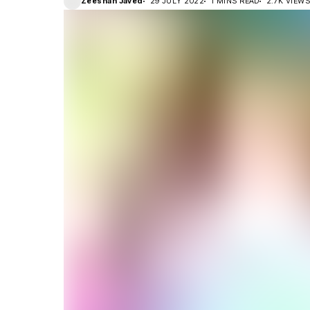
Zeeshan Javed
29 JULY 2022
1 MINS READ
2.7K VIEW