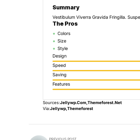
Summary
Vestibulum Viverra Gravida Fringilla. Sus
The Pros
Colors
Size
Style
Design
Speed
Saving
Features
Sources:
Jellywp.com
Themeforest.net
Via:
Jellywp
Themeforest
PREVIOUS POST