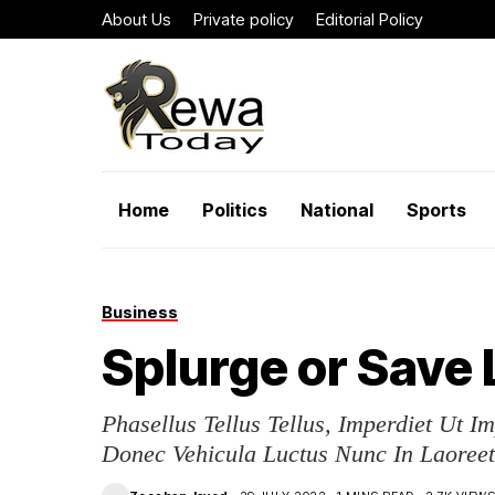
About Us
Private policy
Editorial Policy
Home
Politics
National
Sports
Business
Splurge or Save 
Phasellus Tellus Tellus, Imperdiet Ut I
Donec Vehicula Luctus Nunc In Laoreet