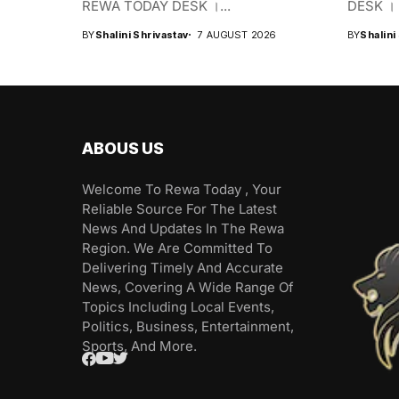
REWA TODAY DESK ।...
DESK । भा
BY
Shalini Shrivastav
7 AUGUST 2026
BY
Shalini
ABOUS US
Welcome To Rewa Today , Your
Reliable Source For The Latest
News And Updates In The Rewa
Region. We Are Committed To
Delivering Timely And Accurate
News, Covering A Wide Range Of
Topics Including Local Events,
Politics, Business, Entertainment,
Sports, And More.