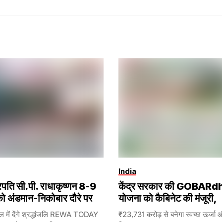
India
्रपति सी.पी. राधाकृष्णन 8-9
केंद्र सरकार की GOBARd
ो अंडमान-निकोबार दौरे पर
योजना को कैबिनेट की मंजूरी,
ेल में देंगे श्रद्धांजलि REWA TODAY
₹23,731 करोड़ से बनेगा स्वच्छ ऊर्जा 