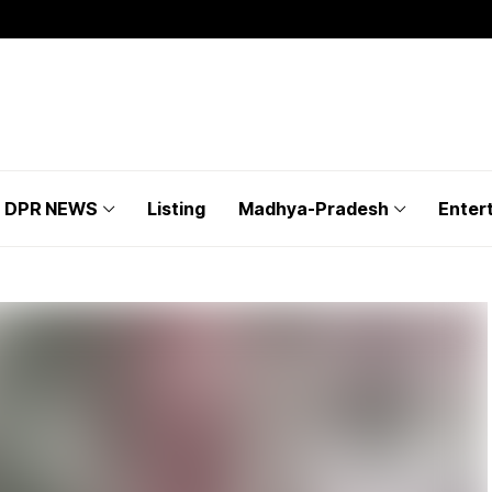
DPR NEWS
Listing
Madhya-Pradesh
Enter