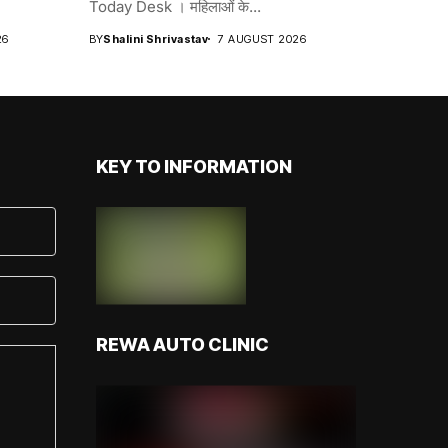
Today Desk । महिलाओं के...
26
BY
Shalini Shrivastav
7 AUGUST 2026
KEY TO INFORMATION
REWA AUTO CLINIC