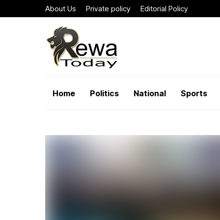
About Us
Private policy
Editorial Policy
Home
Politics
National
Sports