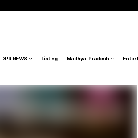
DPR NEWS
Listing
Madhya-Pradesh
Enter