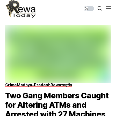
Crime
Madhya-Pradesh
Rewa
राष्ट्रीय
Two Gang Members Caught
for Altering ATMs and
Arrested with 27 Machines