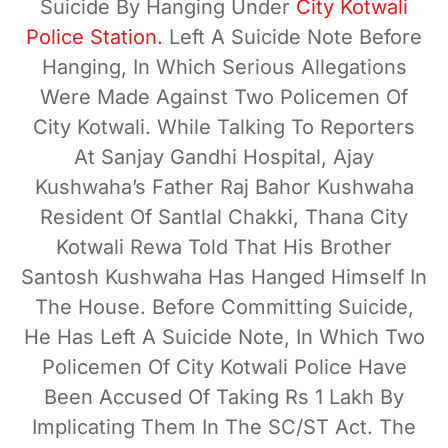
Suicide By Hanging Under
City Kotwali
Police Station.
Left A Suicide Note Before
Hanging, In Which Serious Allegations
Were Made Against Two Policemen Of
City Kotwali. While Talking To Reporters
At Sanjay Gandhi Hospital, Ajay
Kushwaha’s Father Raj Bahor Kushwaha
Resident Of Santlal Chakki, Thana City
Kotwali Rewa Told That His Brother
Santosh Kushwaha Has Hanged Himself In
The House. Before Committing Suicide,
He Has Left A Suicide Note, In Which Two
Policemen Of City Kotwali Police Have
Been Accused Of Taking Rs 1 Lakh By
Implicating Them In The SC/ST Act. The