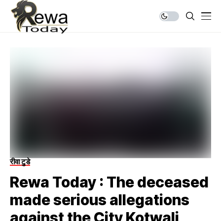
रीवा टुडे
Rewa Today : The deceased
made serious allegations
against the City Kotwali