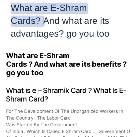
What are E-Shram
Cards?
And what are its
advantages?
go you too
What
are
E-Shram
Cards
?
And
what
are
its
benefits
?
go
you
too
What
is
e
–
Shramik
Card
?
What Is E-
Shram Card?
For The
Development
Of
The
Unorganized
Workers
In
The
Country , The
Labor
Card
Was
Started
By
The
Government
Of
India
.
Which
Is
Called
E
Shram
Card
.
_
Government
O