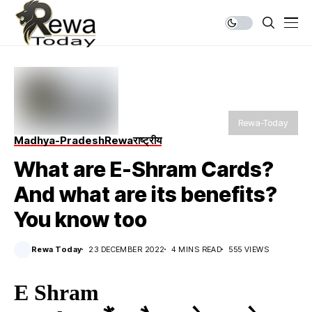
Rewa-Today
Madhya-Pradesh
Rewa
राष्ट्रीय
What are E-Shram Cards?
And what are its benefits?
You know too
Rewa Today
23 DECEMBER 2022
4 MINS READ
555 VIEWS
E Shram