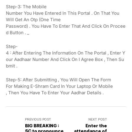
Step-3:
The
Mobile
Number
You
Have
Entered
In
This
Portal
.
On
That
You
Will Get
An
Otp
(One Time
Password)
.
You
Have
To
Enter
That
And
Click
On
Procee
D
Button
.
_
Step-
4
:
After
Entering
The
Information
On
The
Portal
,
Enter
Y
Our
Aadhaar
Number
And
Click
On
I
Agree
Box
,
Then
Su
Bmit
.
Step-5:
After
Submitting
,
You Will
Open
The
Form
For
Making
E-Shram Card
In
Your
Laptop
Or
Mobile
,
Then
You Have To
Enter
Your
Aadhar Details
.
PREVIOUS POST
NEXT POST
BIG BREAKING :
Enter the
SC to pronounce
attendance of