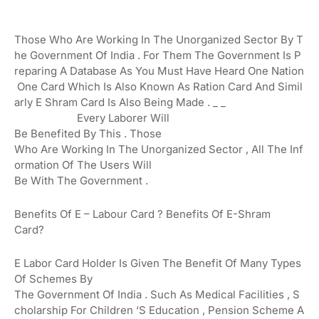
Those
Who
Are
Working
In
The
Unorganized
Sector
By
T
He
Government
Of
India
.
For
Them
The
Government
Is
P
Reparing
A
Database
As
You
Must
Have
Heard
One
Nation
One
Card
Which
Is
Also
Known
As
Ration
Card
And
Simil
Arly
E
Shram
Card
Is
Also
Being
Made
.
_
_
Every
Laborer
Will
Be
Benefited
By
This
.
Those
Who
Are
Working
In
The
Unorganized
Sector
,
All
The
Inf
Ormation
Of The
Users
Will
Be
With
The
Government
.
Benefits
Of
E
–
Labour
Card
?
Benefits Of E-Shram
Card?
E
Labor
Card
Holder
Is
Given
The
Benefit
Of
Many
Types
Of
Schemes
By
The
Government
Of
India
.
Such
As
Medical
Facilities
,
S
Cholarship
For
Children
‘s
Education
,
Pension
Scheme
A