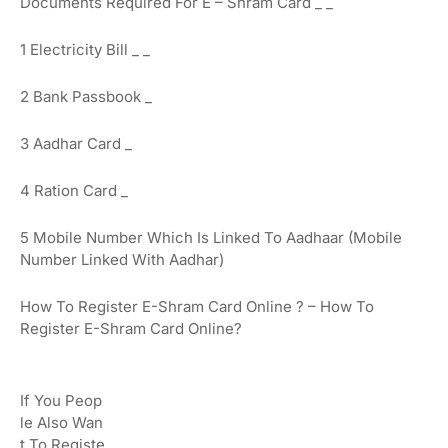
Documents
Required
For
E
–
Shram
Card
_
_
1
Electricity
Bill
_
_
2
Bank
Passbook
_
3
Aadhar
Card
_
4
Ration
Card
_
5
Mobile
Number
Which
Is
Linked
To
Aadhaar
(Mobile
Number Linked With Aadhar)
How
To
Register
E-Shram Card
Online
?
– How To
Register E-Shram Card Online?
If
You
Peop
Le
Also
Wan
T
To
Registe