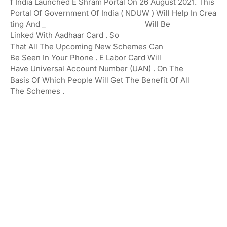
F
India
Launched
E
Shram
Portal
On
26
August
2021.
This
Portal
Of
Government
Of
India
(
NDUW
)
Will
Help
In
Crea
Ting
And
_
Will Be
Linked
With
Aadhaar
Card
.
So
That
All
The
Upcoming
New
Schemes Can
Be
Seen
In
Your
Phone
.
E
Labor
Card
Will
Have
Universal Account Number (UAN)
.
On The
Basis
Of
Which
People
Will Get
The
Benefit Of
All
The
Schemes
.