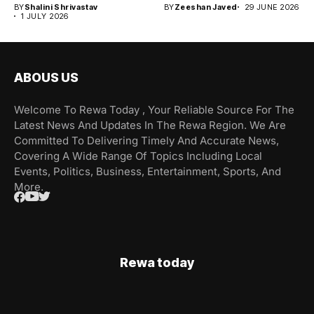
BY
Shalini Shrivastav
BY
Zeeshan Javed
29 JUNE 2026
1 JULY 2026
ABOUS US
Welcome To Rewa Today , Your Reliable Source For The
Latest News And Updates In The Rewa Region. We Are
Committed To Delivering Timely And Accurate News,
Covering A Wide Range Of Topics Including Local
Events, Politics, Business, Entertainment, Sports, And
More.
Rewa today