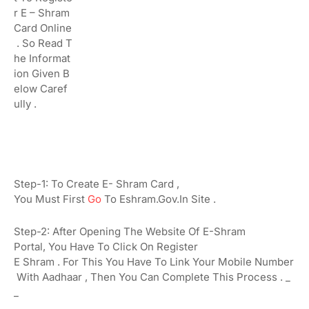
R
E –
Shram
Card
Online
.
So
Read
T
He
Informat
Ion
Given
B
Elow
Caref
Ully
.
Step-1:
To
Create E-
Shram Card
,
You
Must
First
Go
To
Eshram.gov.in
Site
.
Step-2:
After
Opening
The
Website
Of E-Shram
Portal,
You
Have
To Click
On
Register
E
Shram
.
For
This
You
Have
To
Link
Your
Mobile
Number
With
Aadhaar
,
Then
You
Can
Complete
This
Process
.
_
_