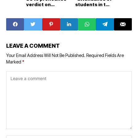
verdict on
students in the
petitions
portal
challenging
demonetisation
on January 2
LEAVE A COMMENT
Your Email Address Will Not Be Published.
Required Fields Are
Marked
*