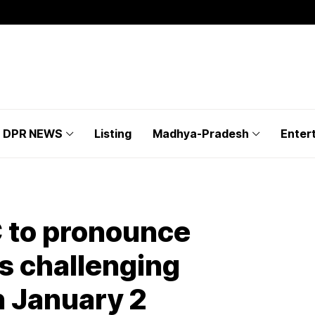
DPR NEWS
Listing
Madhya-Pradesh
Enter
 to pronounce
ns challenging
 January 2