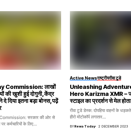
Active News
राष्ट्रीय
रीवा टुडे
ay Commission: लाखों
Unleashing Adventur
यों की खुशी हुई दोगुनी,केंद्र
Hero Karizma XMR – ज
 दे दिया इतना बड़ा बोनस,पढ़ें
स्टाइल का प्रदर्शन से मेल होता 
र
रीवा टुडे डेस्क: दोपहिया वाहनों के धड़कते क्
हीरो मोटोकॉर्प लगातार...
Commission: सरकार की ओर से
 कर्मचारियों के लिए...
BY
Rewa Today
2 DECEMBER 2023