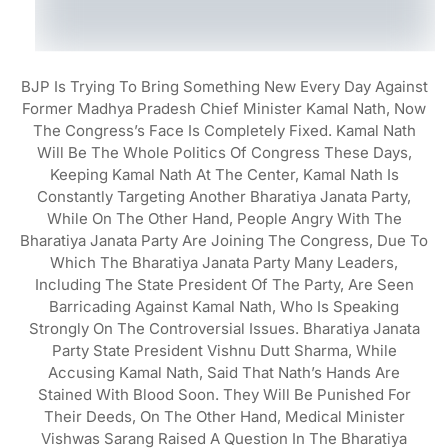
BJP Is Trying To Bring Something New Every Day Against
Former Madhya Pradesh Chief Minister Kamal Nath, Now
The Congress’s Face Is Completely Fixed. Kamal Nath
Will Be The Whole Politics Of Congress These Days,
Keeping Kamal Nath At The Center, Kamal Nath Is
Constantly Targeting Another Bharatiya Janata Party,
While On The Other Hand, People Angry With The
Bharatiya Janata Party Are Joining The Congress, Due To
Which The Bharatiya Janata Party Many Leaders,
Including The State President Of The Party, Are Seen
Barricading Against Kamal Nath, Who Is Speaking
Strongly On The Controversial Issues. Bharatiya Janata
Party State President Vishnu Dutt Sharma, While
Accusing Kamal Nath, Said That Nath’s Hands Are
Stained With Blood Soon. They Will Be Punished For
Their Deeds, On The Other Hand, Medical Minister
Vishwas Sarang Raised A Question In The Bharatiya