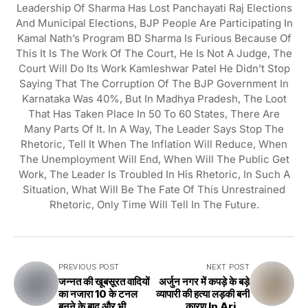
Leadership Of Sharma Has Lost Panchayati Raj Elections
And Municipal Elections, BJP People Are Participating In
Kamal Nath’s Program BD Sharma Is Furious Because Of
This It Is The Work Of The Court, He Is Not A Judge, The
Court Will Do Its Work Kamleshwar Patel He Didn’t Stop
Saying That The Corruption Of The BJP Government In
Karnataka Was 40%, But In Madhya Pradesh, The Loot
That Has Taken Place In 50 To 60 States, There Are
Many Parts Of It. In A Way, The Leader Says Stop The
Rhetoric, Tell It When The Inflation Will Reduce, When
The Unemployment Will End, When Will The Public Get
Work, The Leader Is Troubled In His Rhetoric, In Such A
Situation, What Will Be The Fate Of This Unrestrained
Rhetoric, Only Time Will Tell In The Future.
PREVIOUS POST
NEXT POST
जन्नत की खूबसूरत वादियों
अर्जुन नगर में कपड़े के बड़े
का नजारा 10 के टनल
व्यापारी की हत्या लड़की बनी
बनने के बाद और भी
कारण In Arjun