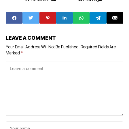
खूबसूरत होगा जानिए कहां
Nagar, a girl
The view of the
became the
beautiful plains
reason behind
of Jannat will be
the murder of a
even more
big cloth
beautiful after
merchant
the construction
LEAVE A COMMENT
of 10 tunnels,
know where to
Your Email Address Will Not Be Published.
Required Fields Are
see
Marked
*